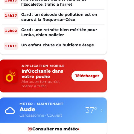
15h17
l'Escalette, trafic à l'arrêt
Gard : un épisode de pollution est en
14h37
cours à la Roque-sur-Cèze
Gard : une retraite bien méritée pour
12h02
Lenka, chien policier
Un enfant chute du huitième étage
11h11
APPLICATION MOBILE
InfOccitanie dans
votre poche
Télécharger
Alertes en temps réel,
météo & trafic
MÉTÉO · MAINTENANT
37°
Aude
›
Carcassonne · Couvert
Consulter ma météo
›