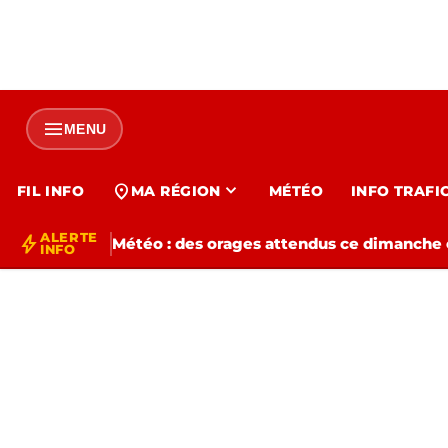
menu
MENU
expand_more
location_on
FIL INFO
MA RÉGION
MÉTÉO
INFO TRAFI
ALERTE
bolt
Météo : des orages attendus ce dimanche e
INFO