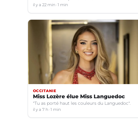
bulletin météo.
il y a 22 min
1 min
OCCITANIE
Miss Lozère élue Miss Languedoc
"Tu as porté haut les couleurs du Languedoc".
il y a 7 h
1 min