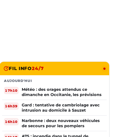
FIL INFO
24/7
AUJOURD'HUI
Météo : des orages attendus ce
17h10
dimanche en Occitanie, les prévisions
Gard : tentative de cambriolage avec
16h39
intrusion au domicile à Sauzet
Narbonne : deux nouveaux véhicules
16h10
de secours pour les pompiers
A75 : incendie dans le tunnel de