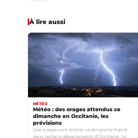
À lire aussi
MÉTÉO
Météo : des orages attendus ce
dimanche en Occitanie, les
prévisions
Des orages vont éclater ce dimanche 9 août
dans certains départements d’Occitanie. Le