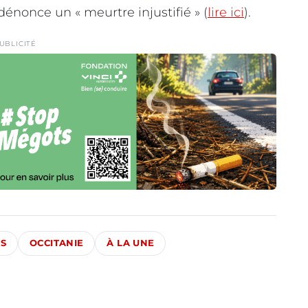
dénonce un « meurtre injustifié » (
lire ici
).
UBLICITÉ
ÉS
OCCITANIE
À LA UNE