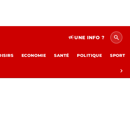
search
campaign
UNE INFO ?
OISIRS
ECONOMIE
SANTÉ
POLITIQUE
SPORT
chevron_right