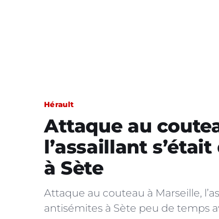
Hérault
Attaque au couteau
l’assaillant s’étai
à Sète
Attaque au couteau à Marseille, l’as
antisémites à Sète peu de temps a