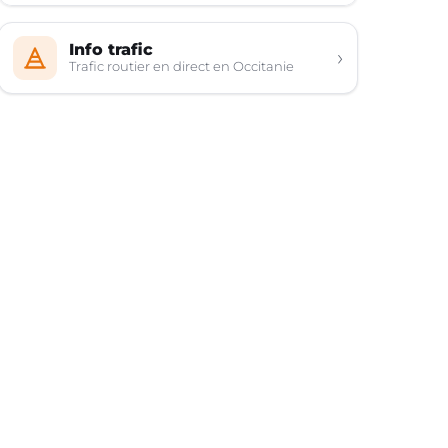
Info trafic
›
Trafic routier en direct en Occitanie