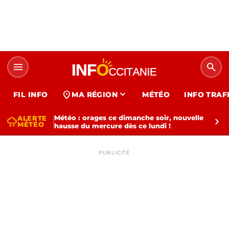
menu
search
expand_more
location_on
FIL INFO
MA RÉGION
MÉTÉO
INFO TRAF
Météo : orages ce dimanche soir, nouvelle
ALERTE
thunderstorm
chevron_right
MÉTÉO
hausse du mercure dès ce lundi !
PUBLICITÉ