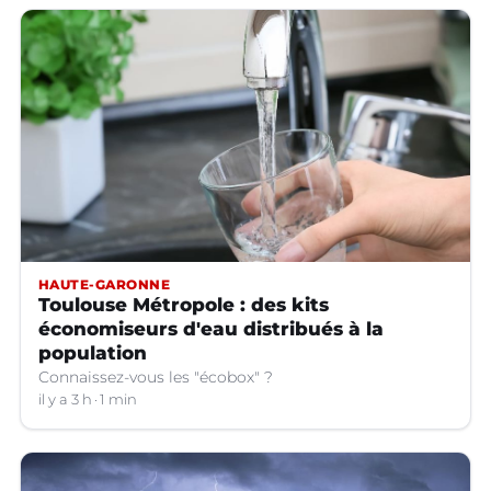
HAUTE-GARONNE
Toulouse Métropole : des kits
économiseurs d'eau distribués à la
population
Connaissez-vous les "écobox" ?
il y a 3 h
1 min