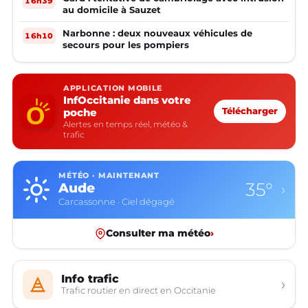
16h39
au domicile à Sauzet
Narbonne : deux nouveaux véhicules de
16h10
secours pour les pompiers
APPLICATION MOBILE
InfOccitanie dans votre
poche
Télécharger
Alertes en temps réel, météo &
trafic
MÉTÉO · MAINTENANT
35°
Aude
›
Carcassonne · Ciel dégagé
Consulter ma météo
›
Info trafic
›
Trafic routier en direct en Occitanie