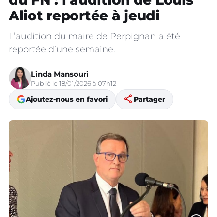
du FN : l’audition de Louis
Aliot reportée à jeudi
L’audition du maire de Perpignan a été
reportée d’une semaine.
Linda Mansouri
Publié le 18/01/2026 à 07h12
share
Ajoutez-nous en favori
Partager