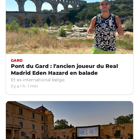
GARD
Pont du Gard : l'ancien joueur du Real
Madrid Eden Hazard en balade
Et ex-international belge.
il y a 1 h
1 min