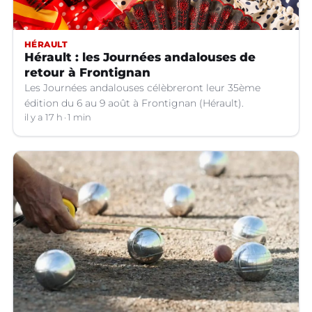
HÉRAULT
Hérault : les Journées andalouses de
retour à Frontignan
Les Journées andalouses célèbreront leur 35ème
édition du 6 au 9 août à Frontignan (Hérault).
il y a 17 h
1 min