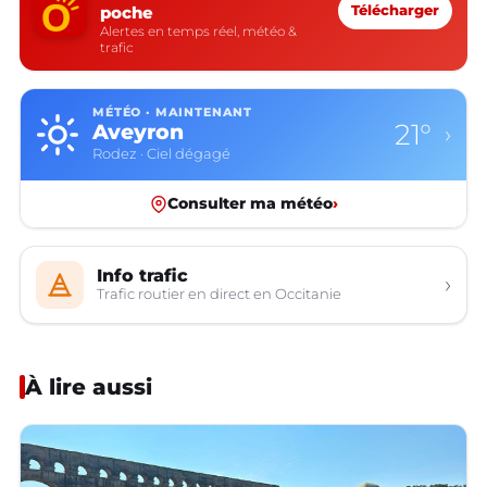
poche
Télécharger
Alertes en temps réel, météo &
trafic
MÉTÉO · MAINTENANT
21°
Aveyron
›
Rodez · Ciel dégagé
Consulter ma météo
›
Info trafic
›
Trafic routier en direct en Occitanie
À lire aussi