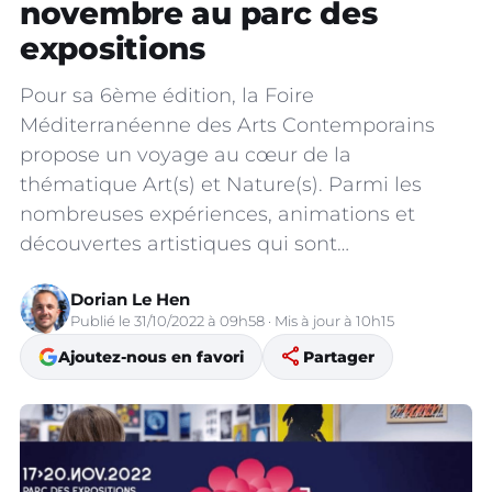
novembre au parc des
expositions
Pour sa 6ème édition, la Foire
Méditerranéenne des Arts Contemporains
propose un voyage au cœur de la
thématique Art(s) et Nature(s). Parmi les
nombreuses expériences, animations et
découvertes artistiques qui sont…
Dorian Le Hen
Publié le 31/10/2022 à 09h58 · Mis à jour à 10h15
share
Ajoutez-nous en favori
Partager