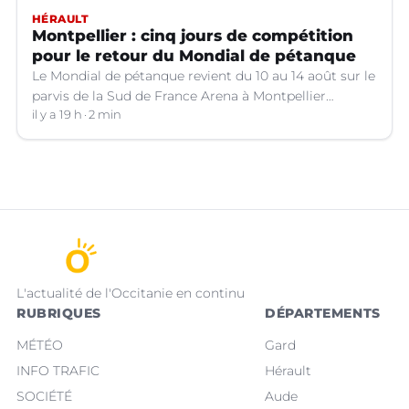
HÉRAULT
Montpellier : cinq jours de compétition
pour le retour du Mondial de pétanque
Le Mondial de pétanque revient du 10 au 14 août sur le
parvis de la Sud de France Arena à Montpellier
(Hérault).
il y a 19 h
2 min
L'actualité de l'Occitanie en continu
RUBRIQUES
DÉPARTEMENTS
MÉTÉO
Gard
INFO TRAFIC
Hérault
SOCIÉTÉ
Aude