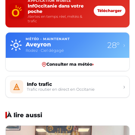
APPLICATION MOBILE
InfOccitanie dans votre
poche
Télécharger
Alertes en temps réel, météo &
trafic
MÉTÉO · MAINTENANT
28°
Aveyron
›
Rodez · Ciel dégagé
Consulter ma météo
›
Info trafic
›
Trafic routier en direct en Occitanie
À lire aussi