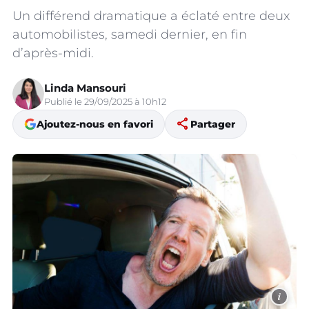
Un différend dramatique a éclaté entre deux
automobilistes, samedi dernier, en fin
d’après-midi.
Linda Mansouri
Publié le 29/09/2025 à 10h12
share
Ajoutez-nous en favori
Partager
i