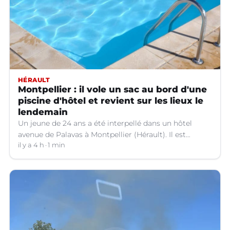
HÉRAULT
Montpellier : il vole un sac au bord d'une
piscine d'hôtel et revient sur les lieux le
lendemain
Un jeune de 24 ans a été interpellé dans un hôtel
avenue de Palavas à Montpellier (Hérault). Il est
suspecté d'avoir volé le sac d'une cliente.
il y a 4 h
1 min