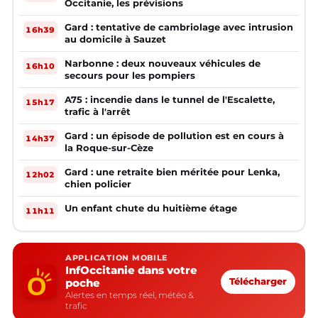
Occitanie, les prévisions
Gard : tentative de cambriolage avec intrusion
16h39
au domicile à Sauzet
Narbonne : deux nouveaux véhicules de
16h10
secours pour les pompiers
A75 : incendie dans le tunnel de l'Escalette,
15h17
trafic à l'arrêt
Gard : un épisode de pollution est en cours à
14h37
la Roque-sur-Cèze
Gard : une retraite bien méritée pour Lenka,
12h02
chien policier
Un enfant chute du huitième étage
11h11
APPLICATION MOBILE
InfOccitanie dans votre
poche
Télécharger
Alertes en temps réel, météo &
trafic