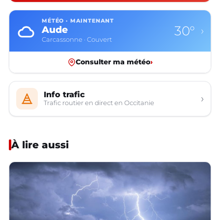
MÉTÉO · MAINTENANT
30°
Aude
›
Carcassonne · Couvert
Consulter ma météo
›
Info trafic
›
Trafic routier en direct en Occitanie
À lire aussi