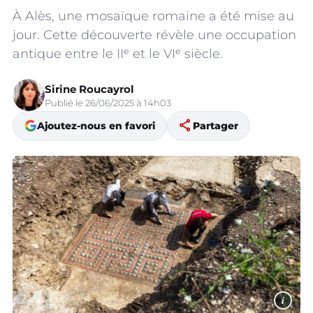
À Alès, une mosaïque romaine a été mise au
jour. Cette découverte révèle une occupation
antique entre le IIᵉ et le VIᵉ siècle.
Sirine Roucayrol
Publié le 26/06/2025 à 14h03
share
Ajoutez-nous en favori
Partager
i