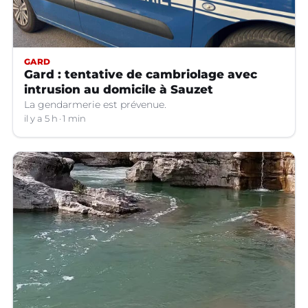
GARD
Gard : tentative de cambriolage avec
intrusion au domicile à Sauzet
La gendarmerie est prévenue.
il y a 5 h
1 min