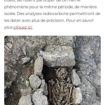
ouest, semblent participer de ce même
phénomène pour la même période, de manière
isolée. Des analyses radiocarbone permettront de
les dater avec plus de précision.
Pour en savoir
plus
cliquez ici.