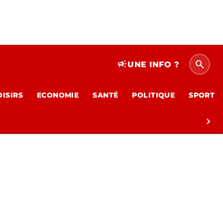
search
campaign
UNE INFO ?
OISIRS
ECONOMIE
SANTÉ
POLITIQUE
SPORT
chevron_right