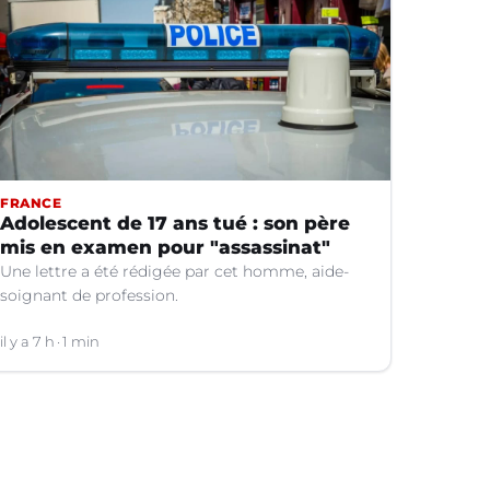
FRANCE
Adolescent de 17 ans tué : son père
mis en examen pour "assassinat"
Une lettre a été rédigée par cet homme, aide-
soignant de profession.
il y a 7 h
1 min