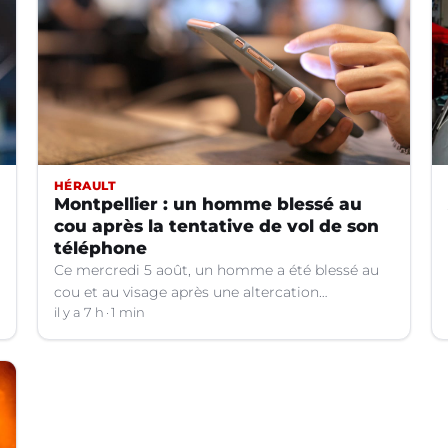
HÉRAULT
Montpellier : un homme blessé au
cou après la tentative de vol de son
téléphone
Ce mercredi 5 août, un homme a été blessé au
cou et au visage après une altercation
concernant un téléphone portable à Montpellier
il y a 7 h
1 min
(Hérault).