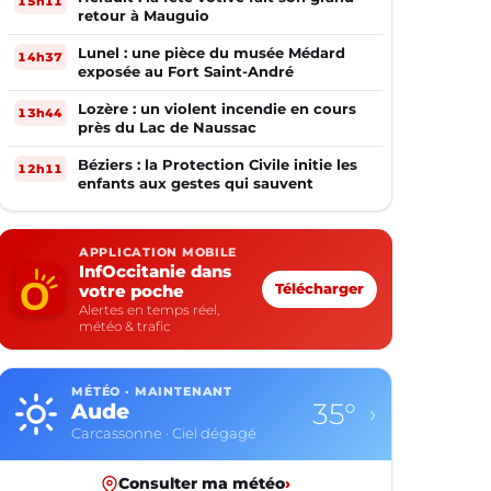
15h11
retour à Mauguio
Lunel : une pièce du musée Médard
14h37
exposée au Fort Saint-André
Lozère : un violent incendie en cours
13h44
près du Lac de Naussac
Béziers : la Protection Civile initie les
12h11
enfants aux gestes qui sauvent
APPLICATION MOBILE
InfOccitanie dans
votre poche
Télécharger
Alertes en temps réel,
météo & trafic
MÉTÉO · MAINTENANT
35°
Aude
›
Carcassonne · Ciel dégagé
Consulter ma météo
›