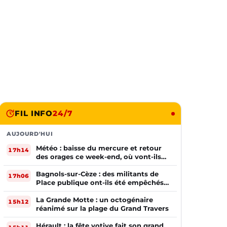
FIL INFO
24/7
AUJOURD'HUI
Météo : baisse du mercure et retour
17h14
des orages ce week-end, où vont-ils
frapper ?
Bagnols-sur-Cèze : des militants de
17h06
Place publique ont-ils été empêchés
de tracter par la mairie ?
La Grande Motte : un octogénaire
15h12
réanimé sur la plage du Grand Travers
Hérault : la fête votive fait son grand