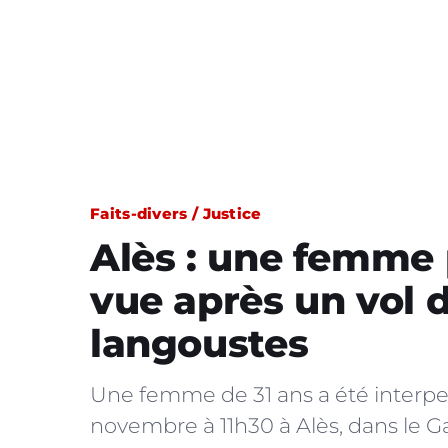
Faits-divers / Justice
Alès : une femme 
vue après un vol 
langoustes
Une femme de 31 ans a été interpell
novembre à 11h30 à Alès, dans le G