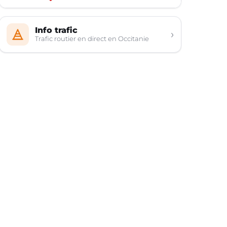
Info trafic
›
Trafic routier en direct en Occitanie