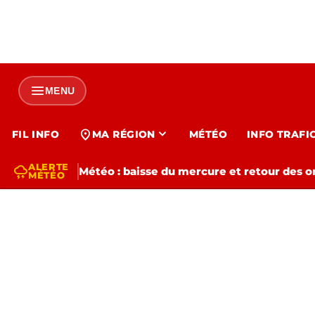
menu
MENU
expand_more
location_on
FIL INFO
MA RÉGION
MÉTÉO
INFO TRAFI
ALERTE
thunderstorm
Météo : baisse du mercure et retour des o
MÉTÉO