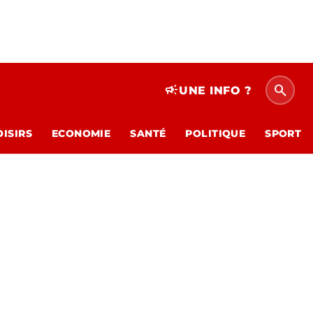
search
campaign
UNE INFO ?
OISIRS
ECONOMIE
SANTÉ
POLITIQUE
SPORT