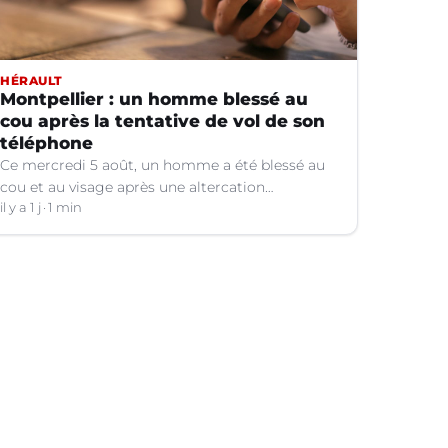
HÉRAULT
Montpellier : un homme blessé au
cou après la tentative de vol de son
téléphone
Ce mercredi 5 août, un homme a été blessé au
cou et au visage après une altercation
concernant un téléphone portable à Montpellier
il y a 1 j
1 min
(Hérault).