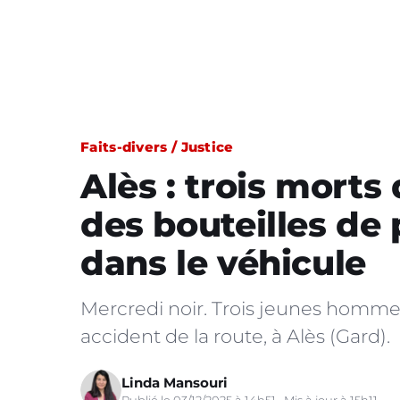
Faits-divers / Justice
Alès : trois morts
des bouteilles de
dans le véhicule
Mercredi noir. Trois jeunes hommes
accident de la route, à Alès (Gard).
Linda Mansouri
Publié le 03/12/2025 à 14h51 · Mis à jour à 15h11