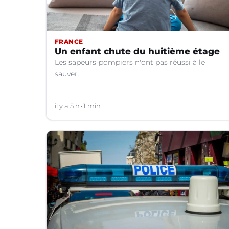
FRANCE
Un enfant chute du huitième étage
Les sapeurs-pompiers n'ont pas réussi à le
sauver.
il y a 5 h
1 min