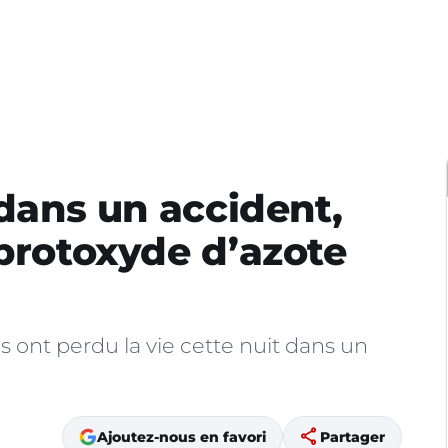
 dans un accident,
 protoxyde d’azote
 ont perdu la vie cette nuit dans un
share
Ajoutez-nous en favori
Partager