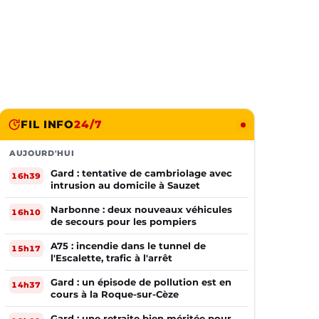
FIL INFO
24/7
AUJOURD'HUI
Gard : tentative de cambriolage avec
16h39
intrusion au domicile à Sauzet
Narbonne : deux nouveaux véhicules
16h10
de secours pour les pompiers
A75 : incendie dans le tunnel de
15h17
l'Escalette, trafic à l'arrêt
Gard : un épisode de pollution est en
14h37
cours à la Roque-sur-Cèze
Gard : une retraite bien méritée pour