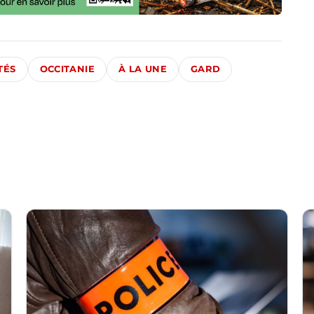
TÉS
OCCITANIE
À LA UNE
GARD