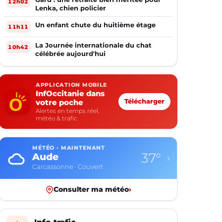
12h02
Lenka, chien policier
Un enfant chute du huitième étage
11h11
La Journée internationale du chat
10h42
célébrée aujourd'hui
APPLICATION MOBILE
InfOccitanie dans
votre poche
Télécharger
Alertes en temps réel,
météo & trafic
MÉTÉO · MAINTENANT
37°
Aude
›
Carcassonne · Couvert
Consulter ma météo
›