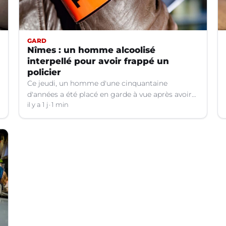
GARD
Nîmes : un homme alcoolisé
interpellé pour avoir frappé un
policier
Ce jeudi, un homme d'une cinquantaine
d'années a été placé en garde à vue après avoir
frappé un policier hors service à Nîmes (Gard).
il y a 1 j
1 min