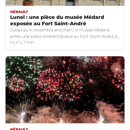
HÉRAULT
Lunel : une pièce du musée Médard
exposée au Fort Saint-André
Jusqu'au 4 novembre prochain, le musée Médard
prête une pièce emblématique au Fort Saint-André à
Villeneuve-lez-Avignon (Gard).
il y a 1 j
1 min
HÉRAULT