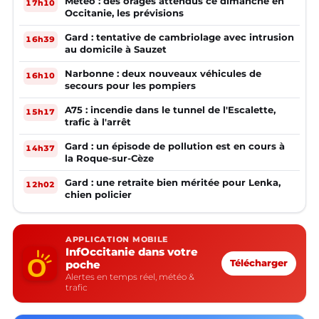
Météo : des orages attendus ce dimanche en
17h10
Occitanie, les prévisions
Gard : tentative de cambriolage avec intrusion
16h39
au domicile à Sauzet
Narbonne : deux nouveaux véhicules de
16h10
secours pour les pompiers
A75 : incendie dans le tunnel de l'Escalette,
15h17
trafic à l'arrêt
Gard : un épisode de pollution est en cours à
14h37
la Roque-sur-Cèze
Gard : une retraite bien méritée pour Lenka,
12h02
chien policier
APPLICATION MOBILE
InfOccitanie dans votre
poche
Télécharger
Alertes en temps réel, météo &
trafic