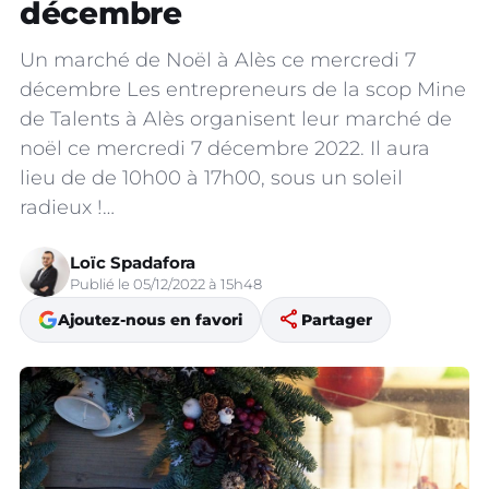
décembre
Un marché de Noël à Alès ce mercredi 7
décembre Les entrepreneurs de la scop Mine
de Talents à Alès organisent leur marché de
noël ce mercredi 7 décembre 2022. Il aura
lieu de de 10h00 à 17h00, sous un soleil
radieux !…
Loïc Spadafora
Publié le 05/12/2022 à 15h48
share
Ajoutez-nous en favori
Partager