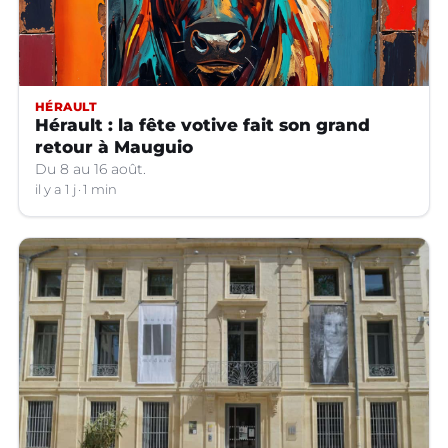
HÉRAULT
Hérault : la fête votive fait son grand
retour à Mauguio
Du 8 au 16 août.
il y a 1 j
1 min