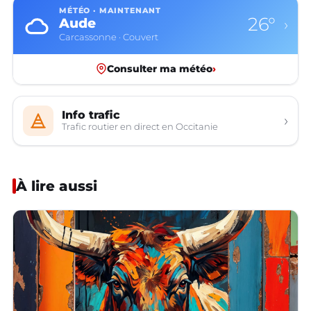
MÉTÉO · MAINTENANT
26°
Aude
›
Carcassonne · Couvert
Consulter ma météo
›
Info trafic
›
Trafic routier en direct en Occitanie
À lire aussi