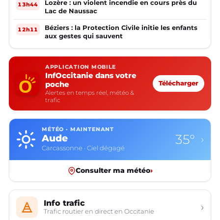
Lozère : un violent incendie en cours près du
13h44
Lac de Naussac
Béziers : la Protection Civile initie les enfants
12h11
aux gestes qui sauvent
APPLICATION MOBILE
InfOccitanie dans votre
poche
Télécharger
Alertes en temps réel, météo &
trafic
MÉTÉO · MAINTENANT
35°
Aude
›
Carcassonne · Ciel dégagé
Consulter ma météo
›
Info trafic
›
Trafic routier en direct en Occitanie