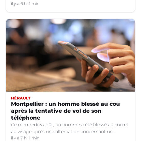
hors service à Nîmes (Gard).
il y a 6 h
1 min
HÉRAULT
Montpellier : un homme blessé au cou
après la tentative de vol de son
téléphone
Ce mercredi 5 août, un homme a été blessé au cou et
au visage après une altercation concernant un
téléphone portable à Montpellier (Hérault).
il y a 7 h
1 min