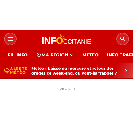
menu
search
expand_more
location_on
FIL INFO
MA RÉGION
MÉTÉO
INFO TRAF
Météo : baisse du mercure et retour des
ALERTE
thunderstorm
chevron_right
MÉTÉO
orages ce week-end, où vont-ils frapper ?
PUBLICITÉ