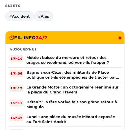
SUJETS
#Accident
#Alès
FIL INFO
24/7
AUJOURD'HUI
Météo : baisse du mercure et retour des
17h14
orages ce week-end, où vont-ils frapper ?
Bagnols-sur-Cèze : des militants de Place
17h06
publique ont-ils été empêchés de tracter par
la mairie ?
La Grande Motte : un octogénaire réanimé sur
15h12
la plage du Grand Travers
Hérault : la fête votive fait son grand retour à
15h11
Mauguio
Lunel : une pièce du musée Médard exposée
14h37
au Fort Saint-André