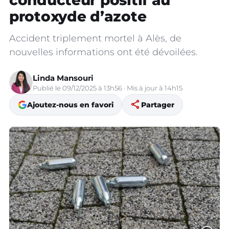
conducteur positif au
protoxyde d’azote
Accident triplement mortel à Alès, de
nouvelles informations ont été dévoilées.
Linda Mansouri
Publié le 09/12/2025 à 13h56 · Mis à jour à 14h15
share
Ajoutez-nous en favori
Partager