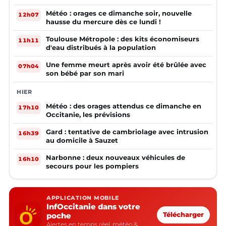
Météo : orages ce dimanche soir, nouvelle
12h07
hausse du mercure dès ce lundi !
Toulouse Métropole : des kits économiseurs
11h11
d'eau distribués à la population
Une femme meurt après avoir été brûlée avec
07h04
son bébé par son mari
HIER
Météo : des orages attendus ce dimanche en
17h10
Occitanie, les prévisions
Gard : tentative de cambriolage avec intrusion
16h39
au domicile à Sauzet
Narbonne : deux nouveaux véhicules de
16h10
secours pour les pompiers
APPLICATION MOBILE
InfOccitanie dans votre
poche
Télécharger
Alertes en temps réel, météo &