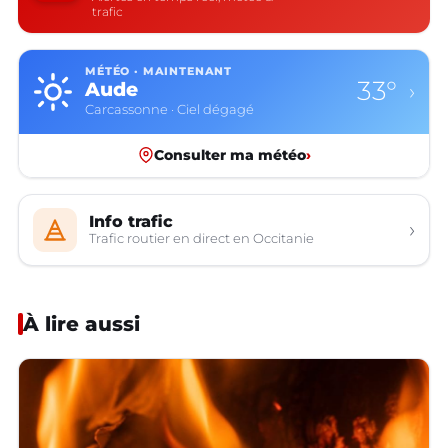
trafic
MÉTÉO · MAINTENANT
33°
Aude
›
Carcassonne · Ciel dégagé
Consulter ma météo
›
Info trafic
›
Trafic routier en direct en Occitanie
À lire aussi