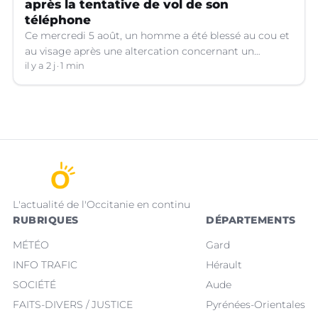
après la tentative de vol de son
téléphone
Ce mercredi 5 août, un homme a été blessé au cou et
au visage après une altercation concernant un
téléphone portable à Montpellier (Hérault).
il y a 2 j
1 min
L'actualité de l'Occitanie en continu
RUBRIQUES
DÉPARTEMENTS
MÉTÉO
Gard
INFO TRAFIC
Hérault
SOCIÉTÉ
Aude
FAITS-DIVERS / JUSTICE
Pyrénées-Orientales