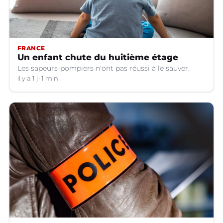
FRANCE
Un enfant chute du huitième étage
Les sapeurs-pompiers n'ont pas réussi à le sauver.
il y a 1 j
1 min