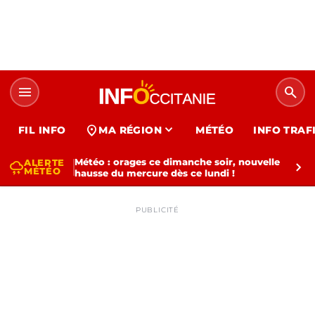
menu
search
expand_more
location_on
FIL INFO
MA RÉGION
MÉTÉO
INFO TRAF
Météo : orages ce dimanche soir, nouvelle
ALERTE
thunderstorm
chevron_right
MÉTÉO
hausse du mercure dès ce lundi !
PUBLICITÉ