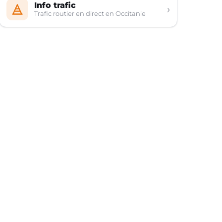
Info trafic
›
Trafic routier en direct en Occitanie