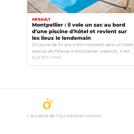
HÉRAULT
Montpellier : il vole un sac au bord
d'une piscine d'hôtel et revient sur
les lieux le lendemain
Un jeune de 24 ans a été interpellé dans un hôtel
avenue de Palavas à Montpellier (Hérault). Il est
suspecté d'avoir volé le sac d'une cliente.
il y a 10 h
1 min
L'actualité de l'Occitanie en continu