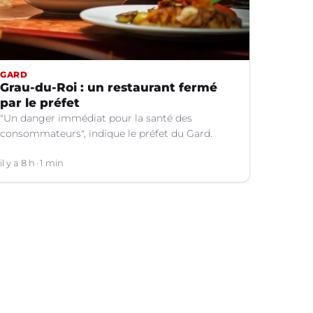
GARD
Grau-du-Roi : un restaurant fermé
par le préfet
"Un danger immédiat pour la santé des
consommateurs", indique le préfet du Gard.
il y a 8 h
1 min