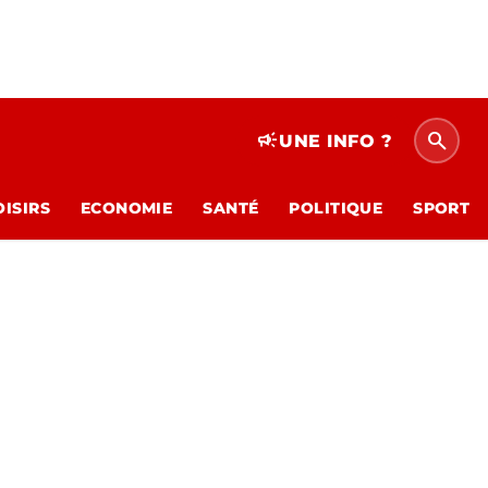
search
campaign
UNE INFO ?
OISIRS
ECONOMIE
SANTÉ
POLITIQUE
SPORT