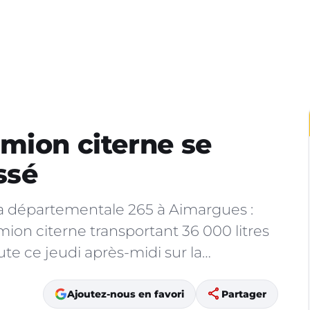
mion citerne se
ssé
la départementale 265 à Aimargues :
mion citerne transportant 36 000 litres
ute ce jeudi après-midi sur la…
share
Ajoutez-nous en favori
Partager