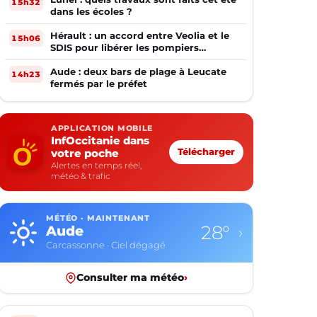
15h32
dans les écoles ?
Hérault : un accord entre Veolia et le
15h06
SDIS pour libérer les pompiers
volontaires
Aude : deux bars de plage à Leucate
14h23
fermés par le préfet
APPLICATION MOBILE
InfOccitanie dans
votre poche
Télécharger
Alertes en temps réel,
météo & trafic
MÉTÉO · MAINTENANT
28°
Aude
›
Carcassonne · Ciel dégagé
Consulter ma météo
›