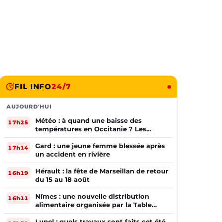
FIL INFO
24/7
AUJOURD'HUI
Météo : à quand une baisse des
17h25
températures en Occitanie ? Les
prévisions
Gard : une jeune femme blessée après
17h14
un accident en rivière
Hérault : la fête de Marseillan de retour
16h19
du 15 au 18 août
Nîmes : une nouvelle distribution
16h11
alimentaire organisée par la Table
Ouverte
Lunel : quels travaux sont faits cet été