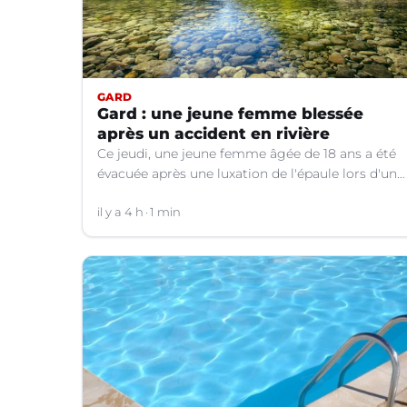
GARD
Gard : une jeune femme blessée
après un accident en rivière
Ce jeudi, une jeune femme âgée de 18 ans a été
évacuée après une luxation de l'épaule lors d'un
plongeon dans une rivière à Saint-André-de-
Valborgne (Gard).
il y a 4 h
1 min