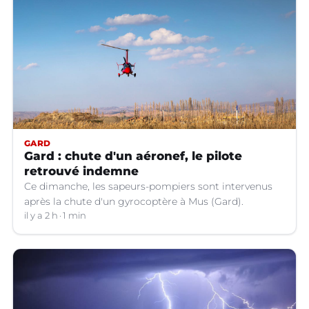
GARD
Gard : chute d'un aéronef, le pilote
retrouvé indemne
Ce dimanche, les sapeurs-pompiers sont intervenus
après la chute d'un gyrocoptère à Mus (Gard).
il y a 2 h
1 min