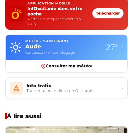
APPLICATION MOBILE
InfOccitanie dans votre
poche
Télécharger
Alertes en temps réel, météo &
trafic
MÉTÉO · MAINTENANT
27°
Aude
›
Carcassonne · Ciel dégagé
Consulter ma météo
›
Info trafic
›
Trafic routier en direct en Occitanie
À lire aussi