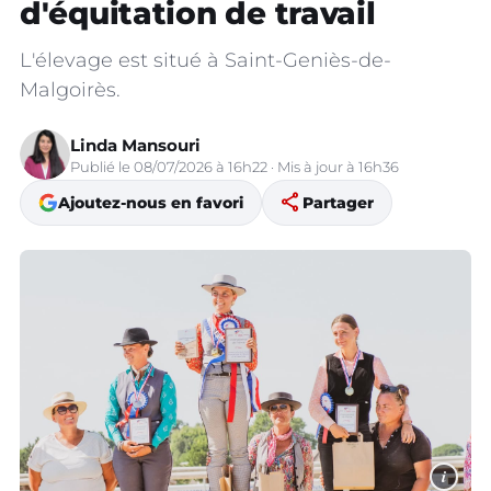
d'équitation de travail
L'élevage est situé à Saint-Geniès-de-
Malgoirès.
Linda Mansouri
Publié le 08/07/2026 à 16h22 · Mis à jour à 16h36
share
Ajoutez-nous en favori
Partager
i