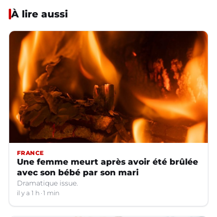
À lire aussi
FRANCE
Une femme meurt après avoir été brûlée
avec son bébé par son mari
Dramatique issue.
il y a 1 h
1 min