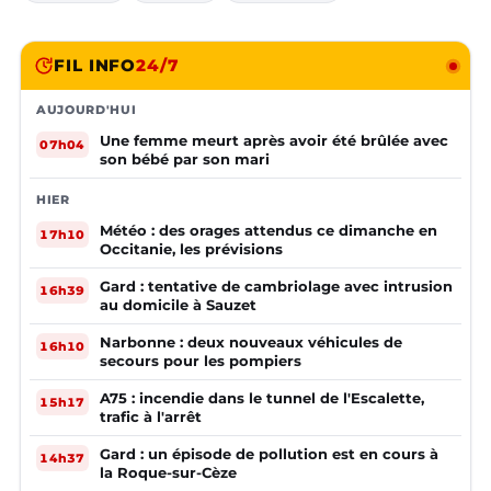
FIL INFO
24/7
AUJOURD'HUI
Une femme meurt après avoir été brûlée avec
07h04
son bébé par son mari
HIER
Météo : des orages attendus ce dimanche en
17h10
Occitanie, les prévisions
Gard : tentative de cambriolage avec intrusion
16h39
au domicile à Sauzet
Narbonne : deux nouveaux véhicules de
16h10
secours pour les pompiers
A75 : incendie dans le tunnel de l'Escalette,
15h17
trafic à l'arrêt
Gard : un épisode de pollution est en cours à
14h37
la Roque-sur-Cèze