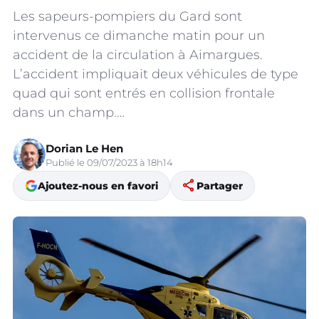
Les sapeurs-pompiers du Gard sont
intervenus ce dimanche matin pour un
accident de la circulation à Aimargues.
L’accident impliquait deux véhicules de type
quad qui sont entrés en collision frontale
dans un champ.…
Dorian Le Hen
Publié le 09/07/2023 à 18h14
share
Ajoutez-nous en favori
Partager