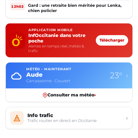
Gard : une retraite bien méritée pour Lenka,
12h02
chien policier
APPLICATION MOBILE
InfOccitanie dans votre
poche
Télécharger
Alertes en temps réel, météo &
trafic
MÉTÉO · MAINTENANT
23°
Aude
›
Carcassonne · Couvert
Consulter ma météo
›
Info trafic
›
Trafic routier en direct en Occitanie