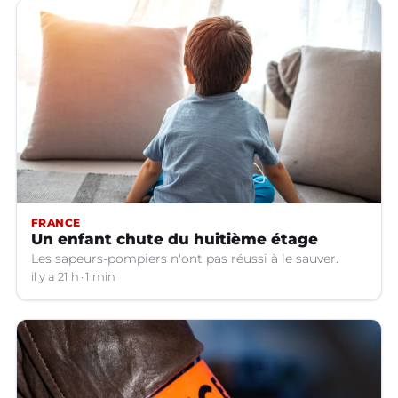
FRANCE
Un enfant chute du huitième étage
Les sapeurs-pompiers n'ont pas réussi à le sauver.
il y a 21 h
1 min