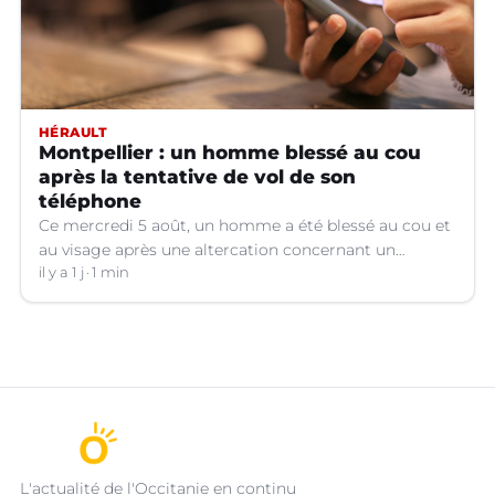
HÉRAULT
Montpellier : un homme blessé au cou
après la tentative de vol de son
téléphone
Ce mercredi 5 août, un homme a été blessé au cou et
au visage après une altercation concernant un
téléphone portable à Montpellier (Hérault).
il y a 1 j
1 min
L'actualité de l'Occitanie en continu