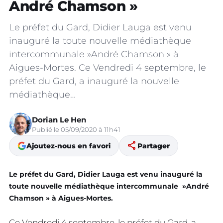
André Chamson »
Le préfet du Gard, Didier Lauga est venu
inauguré la toute nouvelle médiathèque
intercommunale »André Chamson » à
Aigues-Mortes. Ce Vendredi 4 septembre, le
préfet du Gard, a inauguré la nouvelle
médiathèque…
Dorian Le Hen
Publié le 05/09/2020 à 11h41
share
Ajoutez-nous en favori
Partager
Le préfet du Gard, Didier
Lauga
est
venu
inauguré
la
toute nouvelle médiathèque intercommunale »André
Chamson » à Aigues-Mortes.
Ce Vendredi 4 septembre, le préfet du Gard, a