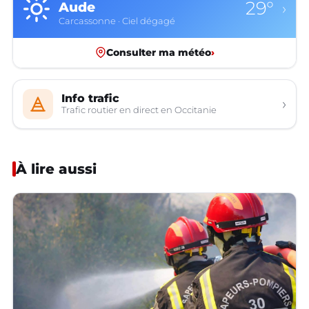
29°
Aude
›
Carcassonne · Ciel dégagé
Consulter ma météo
›
Info trafic
›
Trafic routier en direct en Occitanie
À lire aussi