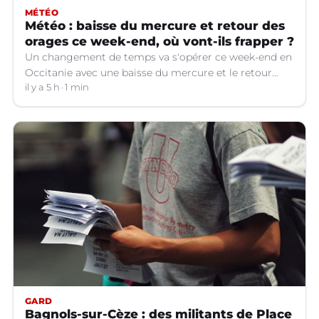
MÉTÉO
Météo : baisse du mercure et retour des
orages ce week-end, où vont-ils frapper ?
Un changement de temps va s'opérer ce week-end en
Occitanie avec une baisse du mercure et le retour
d'orages dans certains départements.
il y a 5 h
1 min
GARD
Bagnols-sur-Cèze : des militants de Place