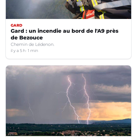
GARD
Gard : un incendie au bord de l'A9 près
de Bezouce
Chemin de Lédenon.
il y a 5 h
1 min