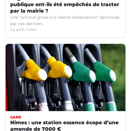
publique ont-ils été empêchés de tracter
par la mairie ?
Une "entrave grave à la liberté d'expression" dénoncée
par ces derniers.
il y a 5 h
1 min
GARD
Nîmes : une station essence écope d’une
amende de 7000 €