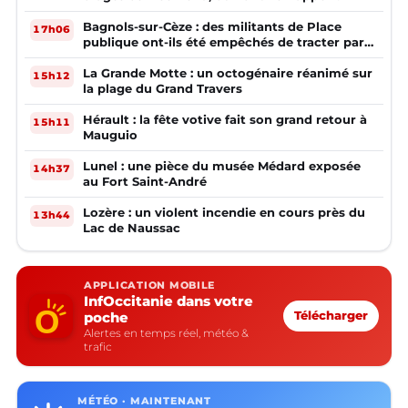
Bagnols-sur-Cèze : des militants de Place
17h06
publique ont-ils été empêchés de tracter par
la mairie ?
La Grande Motte : un octogénaire réanimé sur
15h12
la plage du Grand Travers
Hérault : la fête votive fait son grand retour à
15h11
Mauguio
Lunel : une pièce du musée Médard exposée
14h37
au Fort Saint-André
Lozère : un violent incendie en cours près du
13h44
Lac de Naussac
APPLICATION MOBILE
InfOccitanie dans votre
poche
Télécharger
Alertes en temps réel, météo &
trafic
MÉTÉO · MAINTENANT