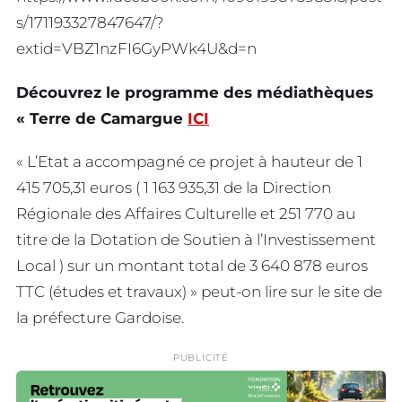
s/171193327847647/?
extid=VBZ1nzFI6GyPWk4U&d=n
Découvrez le programme des médiathèques
« Terre de Camargue
ICI
« L’Etat a accompagné ce projet à hauteur de 1
415 705,31 euros ( 1 163 935,31 de la Direction
Régionale des Affaires Culturelle et 251 770 au
titre de la Dotation de Soutien à l’Investissement
Local ) sur un montant total de 3 640 878 euros
TTC (études et travaux) » peut-on lire sur le site de
la préfecture Gardoise.
PUBLICITÉ