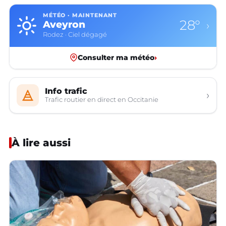
MÉTÉO · MAINTENANT
28°
Aveyron
›
Rodez · Ciel dégagé
Consulter ma météo
›
Info trafic
›
Trafic routier en direct en Occitanie
À lire aussi