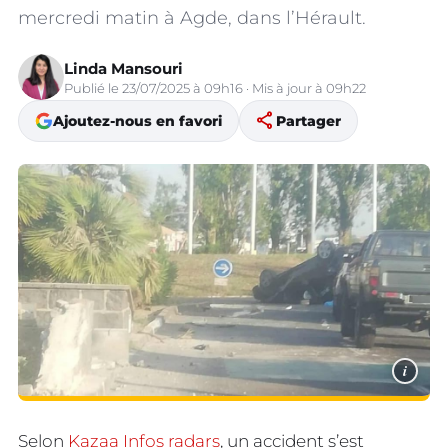
mercredi matin à Agde, dans l’Hérault.
Linda Mansouri
Publié le 23/07/2025 à 09h16 · Mis à jour à 09h22
share
Ajoutez-nous en favori
Partager
i
Selon
Kazaa Infos radars
, un accident s’est