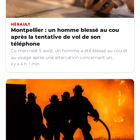
HÉRAULT
Montpellier : un homme blessé au cou
après la tentative de vol de son
téléphone
Ce mercredi 5 août, un homme a été blessé au cou et
au visage après une altercation concernant un
téléphone portable à Montpellier (Hérault).
il y a 4 h
1 min