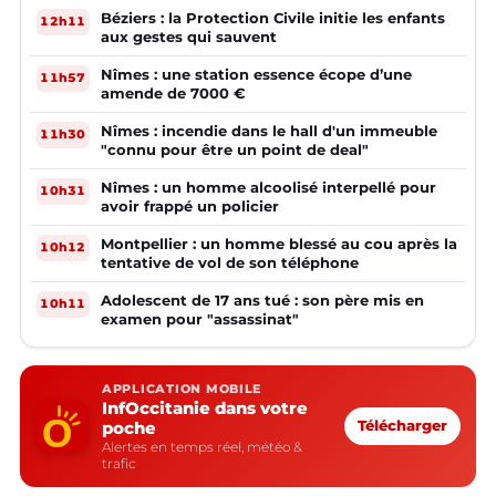
Béziers : la Protection Civile initie les enfants
12h11
aux gestes qui sauvent
Nîmes : une station essence écope d’une
11h57
amende de 7000 €
Nîmes : incendie dans le hall d'un immeuble
11h30
"connu pour être un point de deal"
Nîmes : un homme alcoolisé interpellé pour
10h31
avoir frappé un policier
Montpellier : un homme blessé au cou après la
10h12
tentative de vol de son téléphone
Adolescent de 17 ans tué : son père mis en
10h11
examen pour "assassinat"
APPLICATION MOBILE
InfOccitanie dans votre
poche
Télécharger
Alertes en temps réel, météo &
trafic