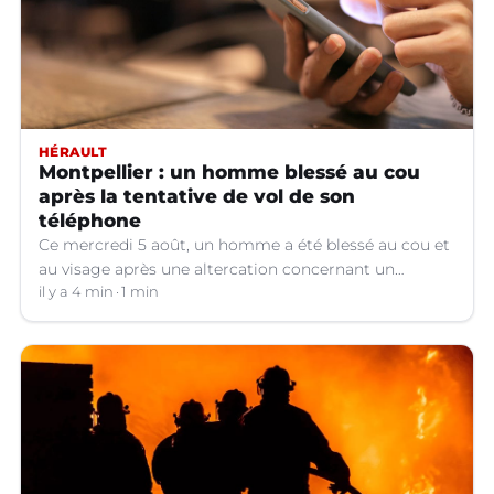
HÉRAULT
Montpellier : un homme blessé au cou
après la tentative de vol de son
téléphone
Ce mercredi 5 août, un homme a été blessé au cou et
au visage après une altercation concernant un
téléphone portable à Montpellier (Hérault).
il y a 4 min
1 min