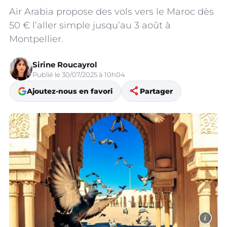
Air Arabia propose des vols vers le Maroc dès
50 € l’aller simple jusqu’au 3 août à
Montpellier.
Sirine Roucayrol
Publié le 30/07/2025 à 10h04
share
Ajoutez-nous en favori
Partager
i