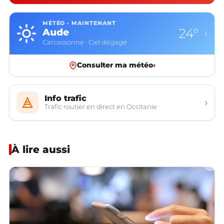
MÉTÉO · MAINTENANT
24°
Aude
›
Carcassonne · Ciel dégagé
Consulter ma météo
›
Info trafic
›
Trafic routier en direct en Occitanie
À lire aussi