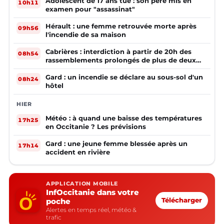
Adolescent de 17 ans tué : son père mis en
10h11
examen pour "assassinat"
Hérault : une femme retrouvée morte après
09h56
l'incendie de sa maison
Cabrières : interdiction à partir de 20h des
08h54
rassemblements prolongés de plus de deux
mineurs non accompagnés d'un adulte
Gard : un incendie se déclare au sous-sol d'un
08h24
hôtel
HIER
Météo : à quand une baisse des températures
17h25
en Occitanie ? Les prévisions
Gard : une jeune femme blessée après un
17h14
accident en rivière
APPLICATION MOBILE
InfOccitanie dans votre
poche
Télécharger
Alertes en temps réel, météo &
trafic