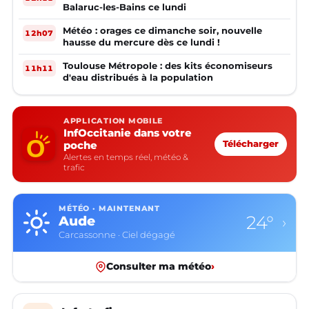
Balaruc-les-Bains ce lundi
Météo : orages ce dimanche soir, nouvelle
12h07
hausse du mercure dès ce lundi !
Toulouse Métropole : des kits économiseurs
11h11
d'eau distribués à la population
APPLICATION MOBILE
InfOccitanie dans votre
poche
Télécharger
Alertes en temps réel, météo &
trafic
MÉTÉO · MAINTENANT
24°
Aude
›
Carcassonne · Ciel dégagé
Consulter ma météo
›