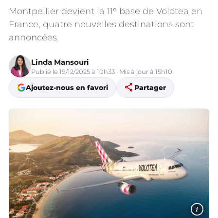
Montpellier devient la 11ᵉ base de Volotea en
France, quatre nouvelles destinations sont
annoncées.
Linda Mansouri
Publié le 19/12/2025 à 10h33 · Mis à jour à 15h10
share
Ajoutez-nous en favori
Partager
i