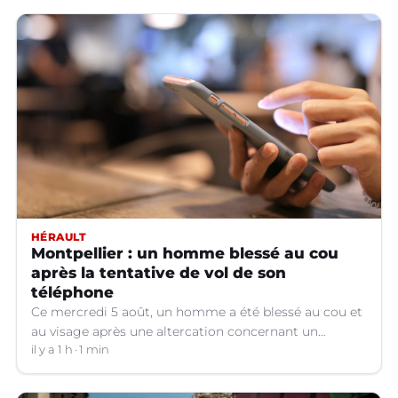
HÉRAULT
Montpellier : un homme blessé au cou
après la tentative de vol de son
téléphone
Ce mercredi 5 août, un homme a été blessé au cou et
au visage après une altercation concernant un
téléphone portable à Montpellier (Hérault).
il y a 1 h
1 min