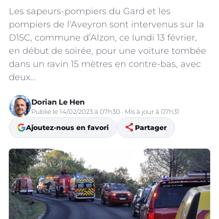
Les sapeurs-pompiers du Gard et les
pompiers de l’Aveyron sont intervenus sur la
D15C, commune d’Alzon, ce lundi 13 février,
en début de soirée, pour une voiture tombée
dans un ravin 15 mètres en contre-bas, avec
deux…
Dorian Le Hen
Publié le 14/02/2023 à 07h30 · Mis à jour à 07h31
share
Ajoutez-nous en favori
Partager