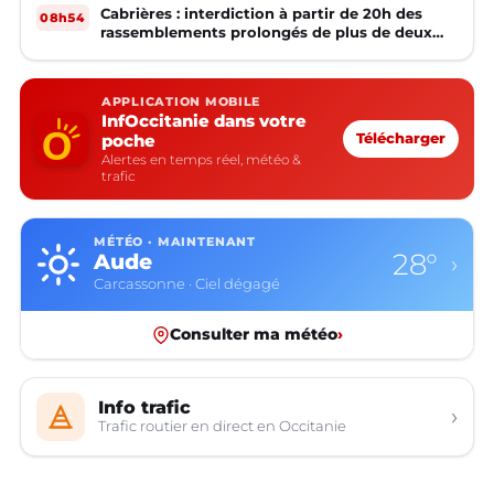
Cabrières : interdiction à partir de 20h des
08h54
rassemblements prolongés de plus de deux
mineurs non accompagnés d'un adulte
APPLICATION MOBILE
InfOccitanie dans votre
poche
Télécharger
Alertes en temps réel, météo &
trafic
MÉTÉO · MAINTENANT
28°
Aude
›
Carcassonne · Ciel dégagé
Consulter ma météo
›
Info trafic
›
Trafic routier en direct en Occitanie