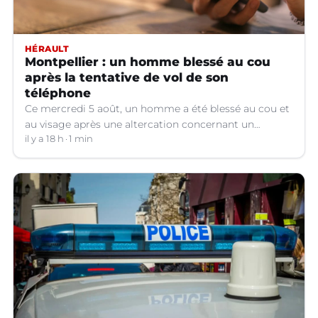
HÉRAULT
Montpellier : un homme blessé au cou
après la tentative de vol de son
téléphone
Ce mercredi 5 août, un homme a été blessé au cou et
au visage après une altercation concernant un
téléphone portable à Montpellier (Hérault).
il y a 18 h
1 min