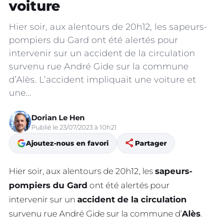
voiture
Hier soir, aux alentours de 20h12, les sapeurs-
pompiers du Gard ont été alertés pour
intervenir sur un accident de la circulation
survenu rue André Gide sur la commune
d’Alès. L’accident impliquait une voiture et
une…
Dorian Le Hen
Publié le 23/07/2023 à 10h21
share
Ajoutez-nous en favori
Partager
Hier soir, aux alentours de 20h12, les
sapeurs-
pompiers du Gard
ont été alertés pour
intervenir sur un
accident de la circulation
survenu rue André Gide sur la commune d’
Alès
.