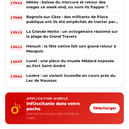
Météo : baisse du mercure et retour des
17h14
orages ce week-end, où vont-ils frapper ?
Bagnols-sur-Cèze : des militants de Place
17h06
publique ont-ils été empêchés de tracter par
la mairie ?
La Grande Motte : un octogénaire réanimé sur
15h12
la plage du Grand Travers
Hérault : la fête votive fait son grand retour à
15h11
Mauguio
Lunel : une pièce du musée Médard exposée
14h37
au Fort Saint-André
Lozère : un violent incendie en cours près du
13h44
Lac de Naussac
APPLICATION MOBILE
InfOccitanie dans votre
poche
Télécharger
Alertes en temps réel, météo &
trafic