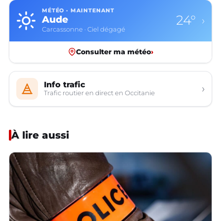
MÉTÉO · MAINTENANT
24°
Aude
›
Carcassonne · Ciel dégagé
Consulter ma météo
›
Info trafic
›
Trafic routier en direct en Occitanie
À lire aussi