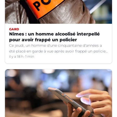
GARD
Nîmes : un homme alcoolisé interpellé
pour avoir frappé un policier
Ce jeudi, un homme d'une cinquantaine d'années a
été placé en garde à vue après avoir frappé un policier
hors service à Nîmes (Gard).
il y a 18 h
1 min