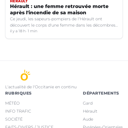
HÉRAULT
Hérault : une femme retrouvée morte
après l'incendie de sa maison
Ce jeudi, les sapeurs-pompiers de l'Hérault ont
découvert le corps d'une femme dans les décombres
de sa maison qui avait pris feu à Cazouls-lès-Béziers
il y a 18 h
1 min
(Hérault).
L'actualité de l'Occitanie en continu
RUBRIQUES
DÉPARTEMENTS
MÉTÉO
Gard
INFO TRAFIC
Hérault
SOCIÉTÉ
Aude
FAITS-DIVERS / JUSTICE
Pyrénées-Orientales