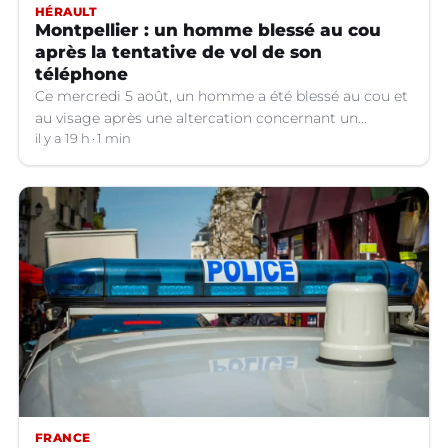
HÉRAULT
Montpellier : un homme blessé au cou
après la tentative de vol de son
téléphone
Ce mercredi 5 août, un homme a été blessé au cou et
au visage après une altercation concernant un
téléphone portable à Montpellier (Hérault).
il y a 19 h
1 min
FRANCE