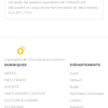
Ce jeudi, les sapeurs-pompiers de l'Hérault ont
découvert le corps d'une femme dans les décombres
de sa maison qui avait pris feu à Cazouls-lès-Béziers
il y a 20 h
1 min
(Hérault).
L'actualité de l'Occitanie en continu
RUBRIQUES
DÉPARTEMENTS
MÉTÉO
Gard
INFO TRAFIC
Hérault
SOCIÉTÉ
Aude
FAITS-DIVERS / JUSTICE
Pyrénées-Orientales
CULTURE & LOISIRS
Lozère
ECONOMIE
Aveyron