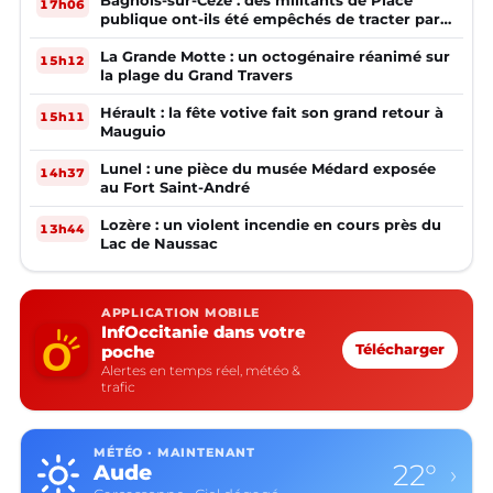
Bagnols-sur-Cèze : des militants de Place
17h06
publique ont-ils été empêchés de tracter par
la mairie ?
La Grande Motte : un octogénaire réanimé sur
15h12
la plage du Grand Travers
Hérault : la fête votive fait son grand retour à
15h11
Mauguio
Lunel : une pièce du musée Médard exposée
14h37
au Fort Saint-André
Lozère : un violent incendie en cours près du
13h44
Lac de Naussac
APPLICATION MOBILE
InfOccitanie dans votre
poche
Télécharger
Alertes en temps réel, météo &
trafic
MÉTÉO · MAINTENANT
22°
Aude
›