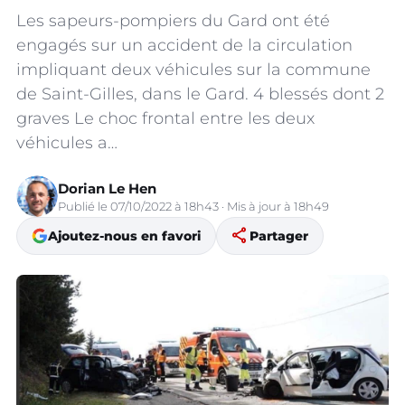
Les sapeurs-pompiers du Gard ont été
engagés sur un accident de la circulation
impliquant deux véhicules sur la commune
de Saint-Gilles, dans le Gard. 4 blessés dont 2
graves Le choc frontal entre les deux
véhicules a…
Dorian Le Hen
Publié le 07/10/2022 à 18h43 · Mis à jour à 18h49
share
Ajoutez-nous en favori
Partager