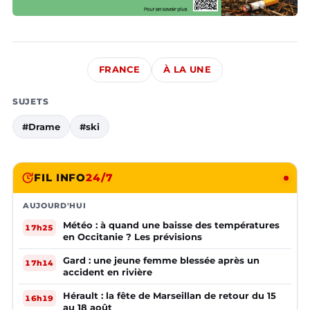
FRANCE
À LA UNE
SUJETS
#Drame
#ski
FIL INFO
24/7
AUJOURD'HUI
Météo : à quand une baisse des températures
17h25
en Occitanie ? Les prévisions
Gard : une jeune femme blessée après un
17h14
accident en rivière
Hérault : la fête de Marseillan de retour du 15
16h19
au 18 août