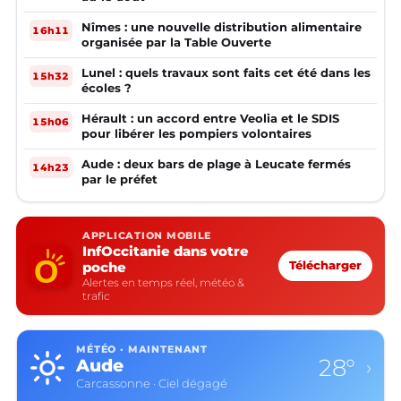
Nîmes : une nouvelle distribution alimentaire
16h11
organisée par la Table Ouverte
Lunel : quels travaux sont faits cet été dans les
15h32
écoles ?
Hérault : un accord entre Veolia et le SDIS
15h06
pour libérer les pompiers volontaires
Aude : deux bars de plage à Leucate fermés
14h23
par le préfet
APPLICATION MOBILE
InfOccitanie dans votre
poche
Télécharger
Alertes en temps réel, météo &
trafic
MÉTÉO · MAINTENANT
28°
Aude
›
Carcassonne · Ciel dégagé