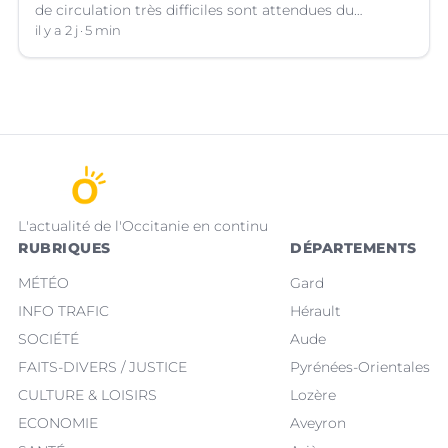
de circulation très difficiles sont attendues du
vendredi 7 au lundi 10 août sur le réseau VINCI
il y a 2 j
5 min
Autoroutes.
L'actualité de l'Occitanie en continu
RUBRIQUES
DÉPARTEMENTS
MÉTÉO
Gard
INFO TRAFIC
Hérault
SOCIÉTÉ
Aude
FAITS-DIVERS / JUSTICE
Pyrénées-Orientales
CULTURE & LOISIRS
Lozère
ECONOMIE
Aveyron