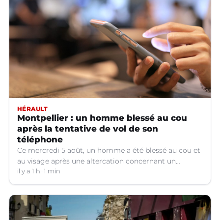
HÉRAULT
Montpellier : un homme blessé au cou
après la tentative de vol de son
téléphone
Ce mercredi 5 août, un homme a été blessé au cou et
au visage après une altercation concernant un
téléphone portable à Montpellier (Hérault).
il y a 1 h
1 min