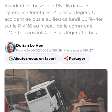
Accident de bus sur la RN 116 dans les
Pyrénées-Orientales : 4 blessés légers. Un
accident de bus a eu lieu ce lundi 06 février
sur la RN 116 au niveau de la commune
d’Olette, causant 4 blessés légers. Le bus…
Dorian Le Hen
Publié le 06/02/2023 à 09h36 · Mis à jour à 09h37
share
Ajoutez-nous en favori
Partager