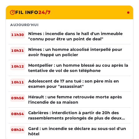
FIL INFO
24/7
AUJOURD'HUI
Nîmes : incendie dans le hall d'un immeuble
11h30
"connu pour être un point de deal"
Nîmes : un homme alcoolisé interpellé pour
10h31
avoir frappé un policier
Montpellier : un homme blessé au cou après la
10h12
tentative de vol de son téléphone
Adolescent de 17 ans tué : son père mis en
10h11
examen pour "assassinat"
Hérault : une femme retrouvée morte après
09h56
l'incendie de sa maison
Cabrières : interdiction à partir de 20h des
08h54
rassemblements prolongés de plus de deux
mineurs non accompagnés d'un adulte
Gard : un incendie se déclare au sous-sol d'un
08h24
hôtel