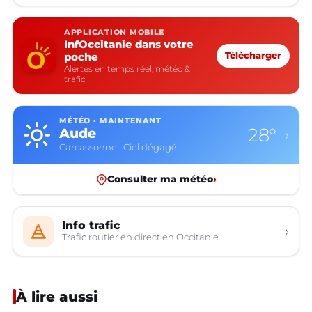
APPLICATION MOBILE
InfOccitanie dans votre
poche
Télécharger
Alertes en temps réel, météo &
trafic
MÉTÉO · MAINTENANT
28°
Aude
›
Carcassonne · Ciel dégagé
Consulter ma météo
›
Info trafic
›
Trafic routier en direct en Occitanie
À lire aussi