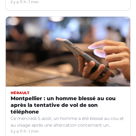
hors service à Nîmes (Gard).
il y a 11 h
1 min
HÉRAULT
Montpellier : un homme blessé au cou
après la tentative de vol de son
téléphone
Ce mercredi 5 août, un homme a été blessé au cou et
au visage après une altercation concernant un
téléphone portable à Montpellier (Hérault).
il y a 11 h
1 min