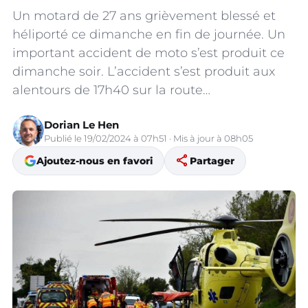
Un motard de 27 ans grièvement blessé et
héliporté ce dimanche en fin de journée. Un
important accident de moto s’est produit ce
dimanche soir. L’accident s’est produit aux
alentours de 17h40 sur la route…
Dorian Le Hen
Publié le 19/02/2024 à 07h51 · Mis à jour à 08h05
share
Ajoutez-nous en favori
Partager