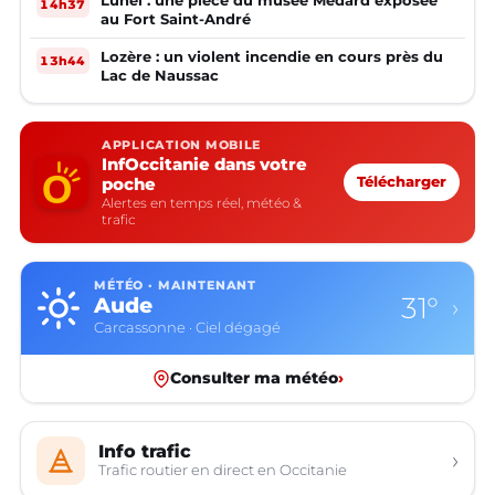
Lunel : une pièce du musée Médard exposée
14h37
au Fort Saint-André
Lozère : un violent incendie en cours près du
13h44
Lac de Naussac
APPLICATION MOBILE
InfOccitanie dans votre
poche
Télécharger
Alertes en temps réel, météo &
trafic
MÉTÉO · MAINTENANT
31°
Aude
›
Carcassonne · Ciel dégagé
Consulter ma météo
›
Info trafic
›
Trafic routier en direct en Occitanie