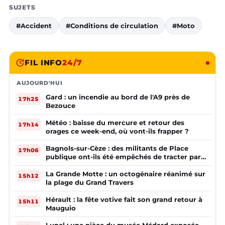
SUJETS
#Accident
#Conditions de circulation
#Moto
FIL INFO
24/7
AUJOURD'HUI
Gard : un incendie au bord de l'A9 près de
17h25
Bezouce
Météo : baisse du mercure et retour des
17h14
orages ce week-end, où vont-ils frapper ?
Bagnols-sur-Cèze : des militants de Place
17h06
publique ont-ils été empêchés de tracter par
la mairie ?
La Grande Motte : un octogénaire réanimé sur
15h12
la plage du Grand Travers
Hérault : la fête votive fait son grand retour à
15h11
Mauguio