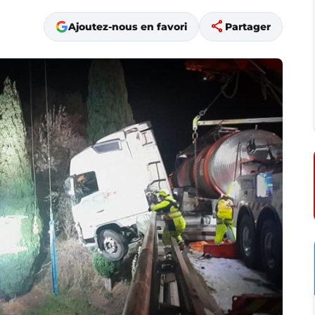
share
Ajoutez-nous en favori
Partager