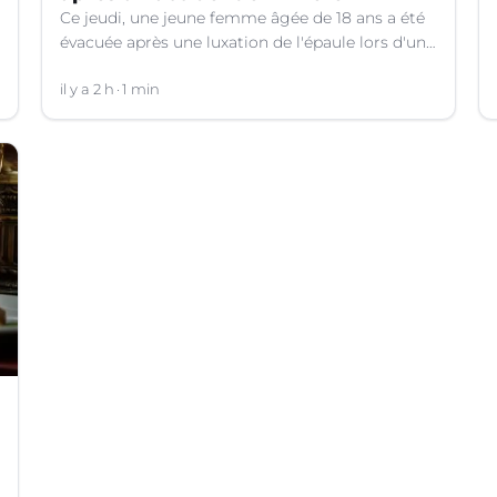
Ce jeudi, une jeune femme âgée de 18 ans a été
évacuée après une luxation de l'épaule lors d'un
plongeon dans une rivière à Saint-André-de-
Valborgne (Gard).
il y a 2 h
1 min