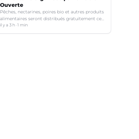
Ouverte
Pêches, nectarines, poires bio et autres produits
alimentaires seront distribués gratuitement ce
vendredi 7 août par les bénévoles de la Table
il y a 3 h
1 min
Ouverte à Nîmes (Gard).