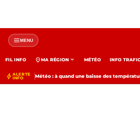
menu
MENU
expand_more
location_on
FIL INFO
MA RÉGION
MÉTÉO
INFO TRAFI
ALERTE
bolt
Météo : à quand une baisse des températur
INFO