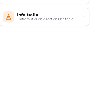
Info trafic
›
Trafic routier en direct en Occitanie