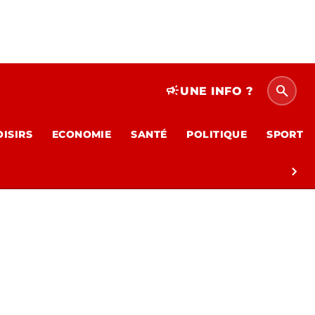
search
campaign
UNE INFO ?
OISIRS
ECONOMIE
SANTÉ
POLITIQUE
SPORT
chevron_right