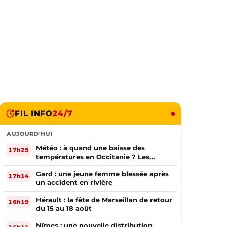
FIL INFO
24/7
AUJOURD'HUI
Météo : à quand une baisse des
17h25
températures en Occitanie ? Les
prévisions
Gard : une jeune femme blessée après
17h14
un accident en rivière
Hérault : la fête de Marseillan de retour
16h19
du 15 au 18 août
Nîmes : une nouvelle distribution