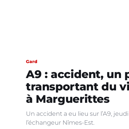
Gard
A9 : accident, un 
transportant du v
à Marguerittes
Un accident a eu lieu sur l’A9, jeu
l’échangeur Nîmes-Est.