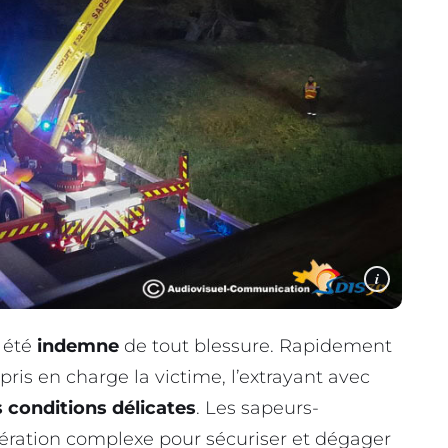
i
 été
indemne
de tout blessure. Rapidement
 pris en charge la victime, l’extrayant avec
 conditions délicates
. Les sapeurs-
ération complexe pour sécuriser et dégager