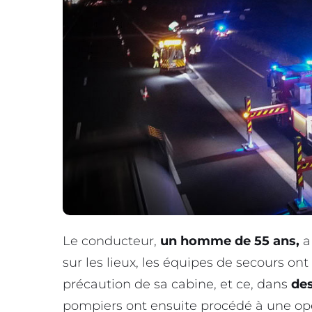
Le conducteur,
un homme de 55 ans,
a
sur les lieux, les équipes de secours ont
précaution de sa cabine, et ce, dans
des
pompiers ont ensuite procédé à une op