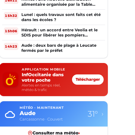
16h11
alimentaire organisée par la Table
Ouverte
Lunel : quels travaux sont faits cet été
15h32
dans les écoles ?
Hérault : un accord entre Veolia et le
15h06
SDIS pour libérer les pompiers
volontaires
Aude : deux bars de plage à Leucate
14h23
fermés par le préfet
APPLICATION MOBILE
InfOccitanie dans
votre poche
Télécharger
Alertes en temps réel,
météo & trafic
MÉTÉO · MAINTENANT
31°
Aude
›
Carcassonne · Couvert
Consulter ma météo
›