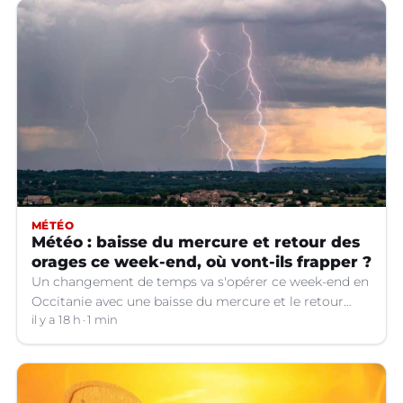
MÉTÉO
Météo : baisse du mercure et retour des
orages ce week-end, où vont-ils frapper ?
Un changement de temps va s'opérer ce week-end en
Occitanie avec une baisse du mercure et le retour
d'orages dans certains départements.
il y a 18 h
1 min