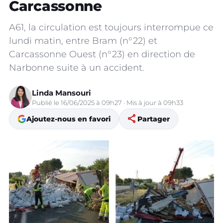
Carcassonne
A61, la circulation est toujours interrompue ce
lundi matin, entre Bram (n°22) et
Carcassonne Ouest (n°23) en direction de
Narbonne suite à un accident.
Linda Mansouri
Publié le 16/06/2025 à 09h27 · Mis à jour à 09h33
share
Ajoutez-nous en favori
Partager