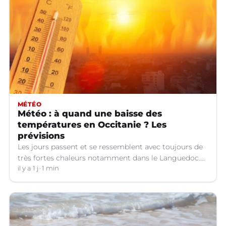
MÉTÉO
Météo : à quand une baisse des
températures en Occitanie ? Les
prévisions
Les jours passent et se ressemblent avec toujours de
très fortes chaleurs notamment dans le Languedoc.
Jusqu’à quand ?
il y a 1 j
1 min