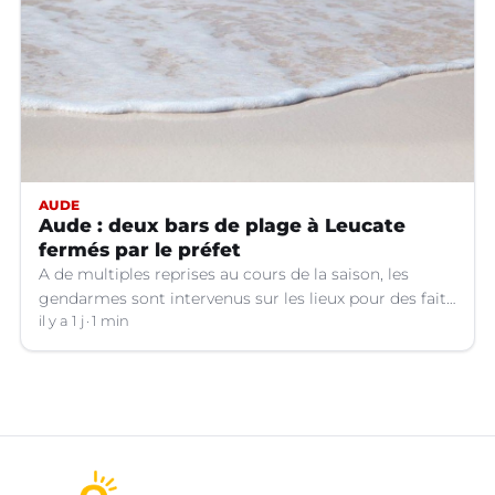
AUDE
Aude : deux bars de plage à Leucate
fermés par le préfet
A de multiples reprises au cours de la saison, les
gendarmes sont intervenus sur les lieux pour des faits
de violences, de consommation d'alcool, de rixes, de
il y a 1 j
1 min
tapage, de stationnement...