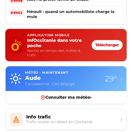
09h08
Hérault : quand un automobiliste charge la
09h01
mule
APPLICATION MOBILE
InfOccitanie dans votre
poche
Télécharger
Alertes en temps réel, météo &
trafic
MÉTÉO · MAINTENANT
29°
Aude
›
Carcassonne · Ciel dégagé
Consulter ma météo
›
Info trafic
›
Trafic routier en direct en Occitanie