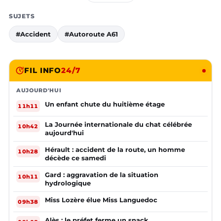
SUJETS
#Accident
#Autoroute A61
FIL INFO
24/7
AUJOURD'HUI
Un enfant chute du huitième étage
11h11
La Journée internationale du chat célébrée
10h42
aujourd'hui
Hérault : accident de la route, un homme
10h28
décède ce samedi
Gard : aggravation de la situation
10h11
hydrologique
Miss Lozère élue Miss Languedoc
09h38
Alès : le préfet ferme un snack