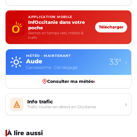
APPLICATION MOBILE
InfOccitanie dans votre
poche
Télécharger
Alertes en temps réel, météo &
trafic
MÉTÉO · MAINTENANT
33°
Aude
›
Carcassonne · Ciel dégagé
Consulter ma météo
›
Info trafic
›
Trafic routier en direct en Occitanie
À lire aussi