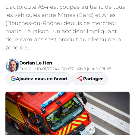
L’autoroute A54 est coupée au trafic de tous
les véhicules entre Nîmes (Gard) et Arles
(Bouches-du-Rhône) depuis ce mercredi
matin. La raison : un accident impliquant
deux camions s’est produit au niveau de la
zone de…
Dorian Le Hen
Publié le 10/01/2024 à 08h37 · Mis à jour à 08h28
share
Ajoutez-nous en favori
Partager