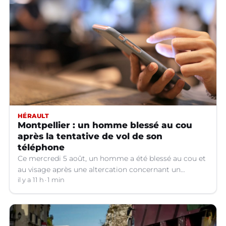
HÉRAULT
Montpellier : un homme blessé au cou
après la tentative de vol de son
téléphone
Ce mercredi 5 août, un homme a été blessé au cou et
au visage après une altercation concernant un
téléphone portable à Montpellier (Hérault).
il y a 11 h
1 min