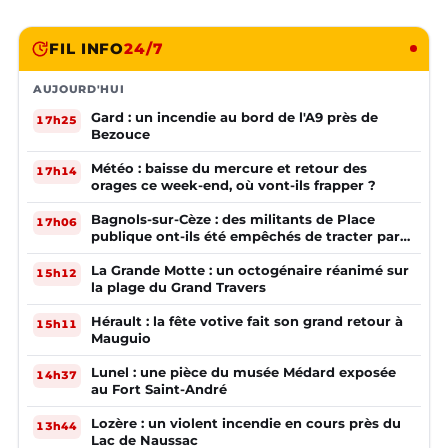
FIL INFO
24/7
AUJOURD'HUI
Gard : un incendie au bord de l'A9 près de
17h25
Bezouce
Météo : baisse du mercure et retour des
17h14
orages ce week-end, où vont-ils frapper ?
Bagnols-sur-Cèze : des militants de Place
17h06
publique ont-ils été empêchés de tracter par
la mairie ?
La Grande Motte : un octogénaire réanimé sur
15h12
la plage du Grand Travers
Hérault : la fête votive fait son grand retour à
15h11
Mauguio
Lunel : une pièce du musée Médard exposée
14h37
au Fort Saint-André
Lozère : un violent incendie en cours près du
13h44
Lac de Naussac