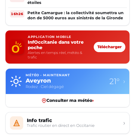
étoiles
Petite Camargue : la collectivité soumettra un
16h26
don de 5000 euros aux sinistrés de la Gironde
APPLICATION MOBILE
InfOccitanie dans votre
poche
Télécharger
Alertes en temps réel, météo &
trafic
MÉTÉO · MAINTENANT
21°
Aveyron
›
Rodez · Ciel dégagé
Consulter ma météo
›
Info trafic
›
Trafic routier en direct en Occitanie