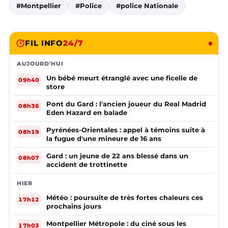
#Montpellier
#Police
#police Nationale
FIL INFO
24/7
AUJOURD'HUI
Un bébé meurt étranglé avec une ficelle de
09h40
store
Pont du Gard : l'ancien joueur du Real Madrid
08h36
Eden Hazard en balade
Pyrénées-Orientales : appel à témoins suite à
08h19
la fugue d'une mineure de 16 ans
Gard : un jeune de 22 ans blessé dans un
08h07
accident de trottinette
HIER
Météo : poursuite de très fortes chaleurs ces
17h12
prochains jours
Montpellier Métropole : du ciné sous les
17h03