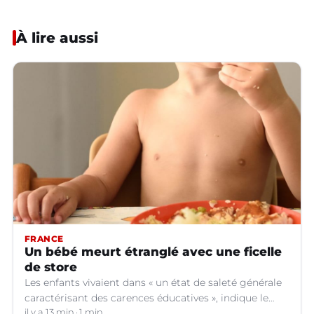
À lire aussi
FRANCE
Un bébé meurt étranglé avec une ficelle
de store
Les enfants vivaient dans « un état de saleté générale
caractérisant des carences éducatives », indique le
parquet.
il y a 13 min
1 min