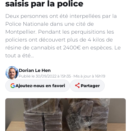
saisis par la police
Deux personnes ont été interpellées par la
Police Nationale dans une cité de
Montpellier. Pendant les perquisitions les
policiers ont découvert plus de 4 kilos de
résine de cannabis et 2400€ en espèces. Le
tout a été…
Dorian Le Hen
Publié le 30/09/2022 à 15h35 · Mis à jour à 16h19
share
Ajoutez-nous en favori
Partager