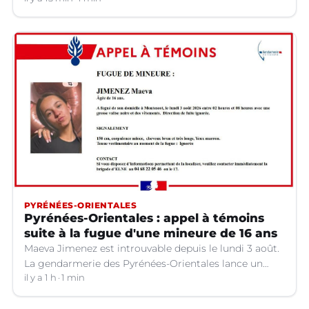
PYRÉNÉES-ORIENTALES
Pyrénées-Orientales : appel à témoins
suite à la fugue d'une mineure de 16 ans
Maeva Jimenez est introuvable depuis le lundi 3 août.
La gendarmerie des Pyrénées-Orientales lance un
appel à témoins.
il y a 1 h
1 min