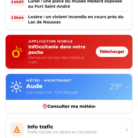
Lunel : une pièce du musée Médard exposée
14h37
au Fort Saint-André
Lozère : un violent incendie en cours près du
13h44
Lac de Naussac
APPLICATION MOBILE
InfOccitanie dans votre
poche
Télécharger
Alertes en temps réel, météo &
trafic
MÉTÉO · MAINTENANT
29°
Aude
›
Carcassonne · Ciel dégagé
Consulter ma météo
›
Info trafic
›
Trafic routier en direct en Occitanie