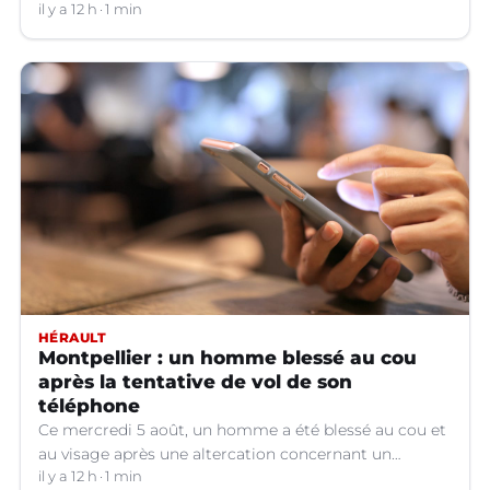
hors service à Nîmes (Gard).
il y a 12 h
1 min
HÉRAULT
Montpellier : un homme blessé au cou
après la tentative de vol de son
téléphone
Ce mercredi 5 août, un homme a été blessé au cou et
au visage après une altercation concernant un
téléphone portable à Montpellier (Hérault).
il y a 12 h
1 min