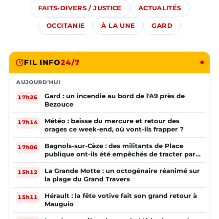
FAITS-DIVERS / JUSTICE
ACTUALITÉS
OCCITANIE
À LA UNE
GARD
FIL INFO
24/7
AUJOURD'HUI
Gard : un incendie au bord de l'A9 près de
17h25
Bezouce
Météo : baisse du mercure et retour des
17h14
orages ce week-end, où vont-ils frapper ?
Bagnols-sur-Cèze : des militants de Place
17h06
publique ont-ils été empêchés de tracter par
la mairie ?
La Grande Motte : un octogénaire réanimé sur
15h12
la plage du Grand Travers
Hérault : la fête votive fait son grand retour à
15h11
Mauguio