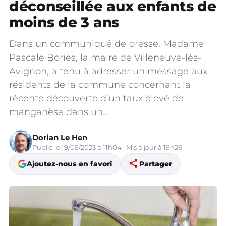
déconseillée aux enfants de
moins de 3 ans
Dans un communiqué de presse, Madame
Pascale Bories, la maire de Villeneuve-lès-
Avignon, a tenu à adresser un message aux
résidents de la commune concernant la
récente découverte d’un taux élevé de
manganèse dans un…
Dorian Le Hen
Publié le 19/09/2023 à 11h04 · Mis à jour à 19h26
share
Ajoutez-nous en favori
Partager