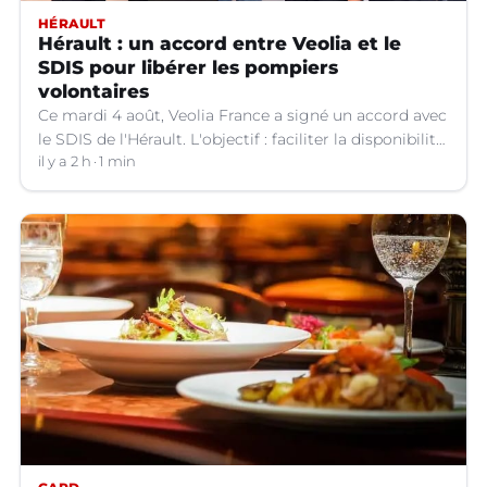
HÉRAULT
Hérault : un accord entre Veolia et le
SDIS pour libérer les pompiers
volontaires
Ce mardi 4 août, Veolia France a signé un accord avec
le SDIS de l'Hérault. L'objectif : faciliter la disponibilité
des salariés de l'entreprise engagés en qualité de
il y a 2 h
1 min
sapeurs-pompiers volontaires.