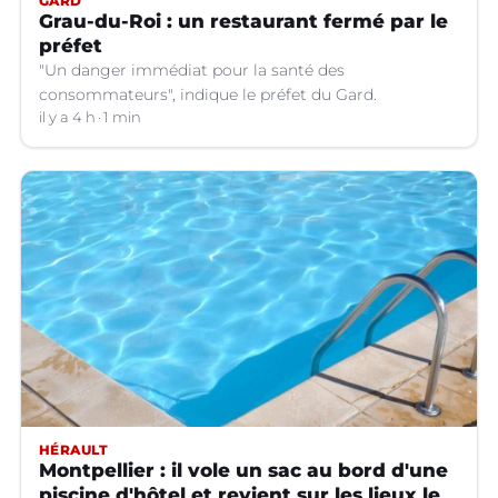
GARD
Grau-du-Roi : un restaurant fermé par le
préfet
"Un danger immédiat pour la santé des
consommateurs", indique le préfet du Gard.
il y a 4 h
1 min
HÉRAULT
Montpellier : il vole un sac au bord d'une
piscine d'hôtel et revient sur les lieux le