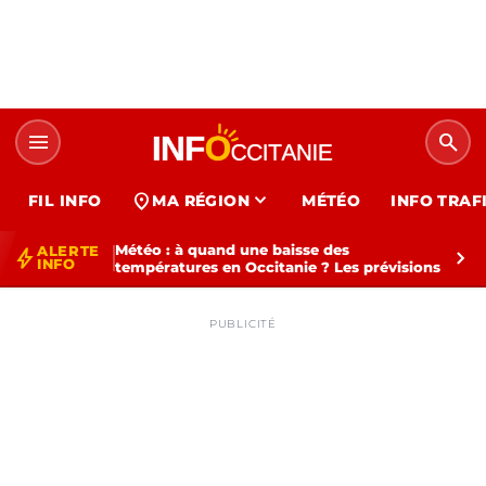
menu
search
expand_more
location_on
FIL INFO
MA RÉGION
MÉTÉO
INFO TRAF
Météo : à quand une baisse des
ALERTE
bolt
chevron_right
INFO
températures en Occitanie ? Les prévisions
PUBLICITÉ