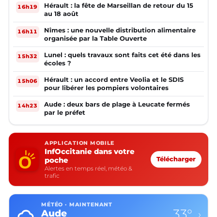
Hérault : la fête de Marseillan de retour du 15
16h19
au 18 août
Nîmes : une nouvelle distribution alimentaire
16h11
organisée par la Table Ouverte
Lunel : quels travaux sont faits cet été dans les
15h32
écoles ?
Hérault : un accord entre Veolia et le SDIS
15h06
pour libérer les pompiers volontaires
Aude : deux bars de plage à Leucate fermés
14h23
par le préfet
APPLICATION MOBILE
InfOccitanie dans votre
poche
Télécharger
Alertes en temps réel, météo &
trafic
MÉTÉO · MAINTENANT
33°
Aude
›