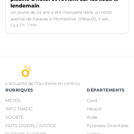
lendemain
Un jeune de 24 ans a été interpellé dans un hôtel
avenue de Palavas à Montpellier (Hérault). Il est
suspecté d'avoir volé le sac d'une cliente.
il y a 5 h
1 min
L'actualité de l'Occitanie en continu
RUBRIQUES
DÉPARTEMENTS
MÉTÉO
Gard
INFO TRAFIC
Hérault
SOCIÉTÉ
Aude
FAITS-DIVERS / JUSTICE
Pyrénées-Orientales