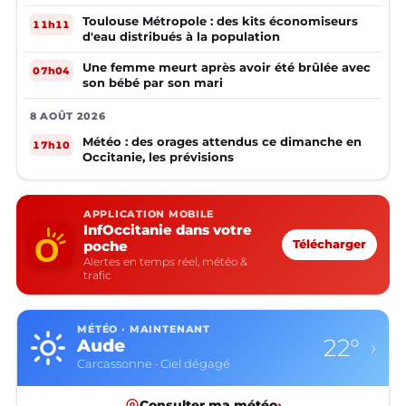
Toulouse Métropole : des kits économiseurs
11h11
d'eau distribués à la population
Une femme meurt après avoir été brûlée avec
07h04
son bébé par son mari
8 AOÛT 2026
Météo : des orages attendus ce dimanche en
17h10
Occitanie, les prévisions
APPLICATION MOBILE
InfOccitanie dans votre
poche
Télécharger
Alertes en temps réel, météo &
trafic
MÉTÉO · MAINTENANT
22°
Aude
›
Carcassonne · Ciel dégagé
Consulter ma météo
›