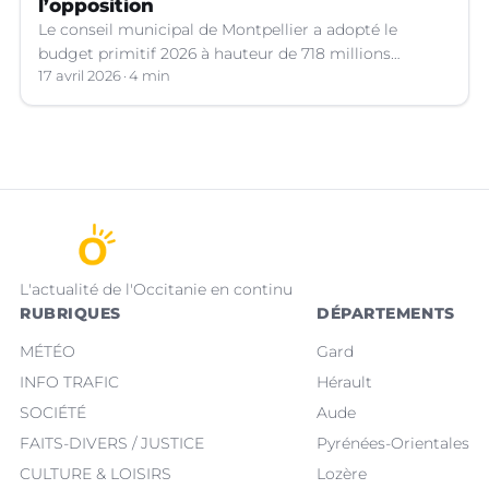
l’opposition
Le conseil municipal de Montpellier a adopté le
budget primitif 2026 à hauteur de 718 millions
d’euros, qui a suscité de vifs débats.
17 avril 2026
4 min
L'actualité de l'Occitanie en continu
RUBRIQUES
DÉPARTEMENTS
MÉTÉO
Gard
INFO TRAFIC
Hérault
SOCIÉTÉ
Aude
FAITS-DIVERS / JUSTICE
Pyrénées-Orientales
CULTURE & LOISIRS
Lozère