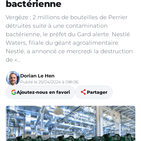
bactérienne
Vergèze : 2 millions de bouteilles de Perrier
détruites suite à une contamination
bactérienne, le préfet du Gard alerte. Nestlé
Waters, filiale du géant agroalimentaire
Nestlé, a annoncé ce mercredi la destruction
de «…
Dorian Le Hen
Publié le 25/04/2024 à 08h36
share
Ajoutez-nous en favori
Partager