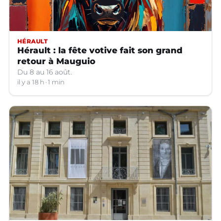
HÉRAULT
Hérault : la fête votive fait son grand
retour à Mauguio
Du 8 au 16 août.
il y a 18 h
1 min