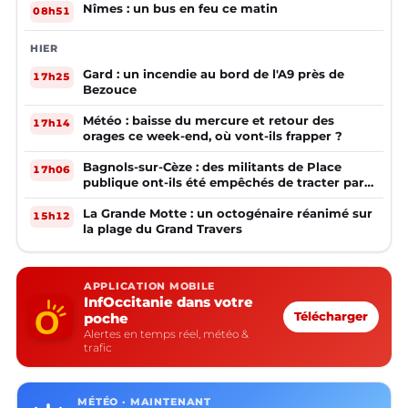
Nîmes : un bus en feu ce matin
08h51
HIER
Gard : un incendie au bord de l'A9 près de
17h25
Bezouce
Météo : baisse du mercure et retour des
17h14
orages ce week-end, où vont-ils frapper ?
Bagnols-sur-Cèze : des militants de Place
17h06
publique ont-ils été empêchés de tracter par
la mairie ?
La Grande Motte : un octogénaire réanimé sur
15h12
la plage du Grand Travers
APPLICATION MOBILE
InfOccitanie dans votre
poche
Télécharger
Alertes en temps réel, météo &
trafic
MÉTÉO · MAINTENANT