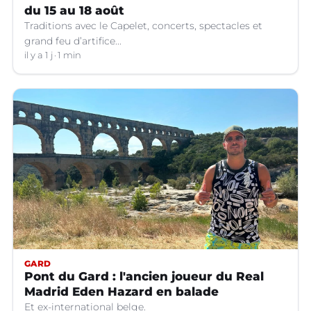
du 15 au 18 août
Traditions avec le Capelet, concerts, spectacles et
grand feu d’artifice...
il y a 1 j
1 min
GARD
Pont du Gard : l'ancien joueur du Real
Madrid Eden Hazard en balade
Et ex-international belge.