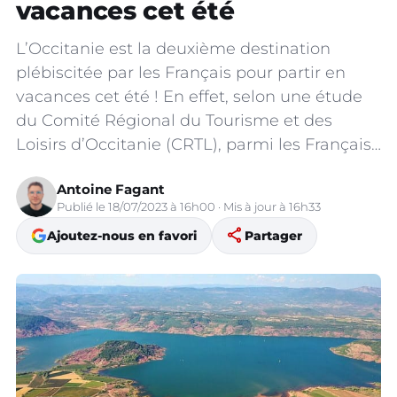
vacances cet été
L’Occitanie est la deuxième destination
plébiscitée par les Français pour partir en
vacances cet été ! En effet, selon une étude
du Comité Régional du Tourisme et des
Loisirs d’Occitanie (CRTL), parmi les Français…
Antoine Fagant
Publié le 18/07/2023 à 16h00 · Mis à jour à 16h33
share
Ajoutez-nous en favori
Partager