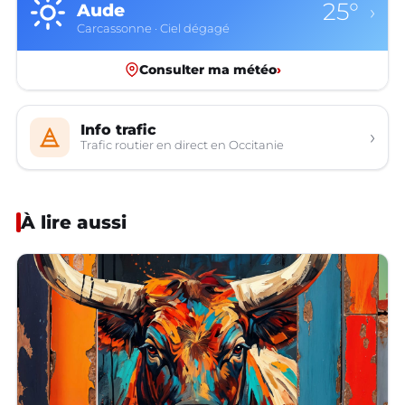
25°
Aude
›
Carcassonne · Ciel dégagé
Consulter ma météo
›
Info trafic
›
Trafic routier en direct en Occitanie
À lire aussi