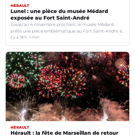
HÉRAULT
Lunel : une pièce du musée Médard
exposée au Fort Saint-André
Jusqu'au 4 novembre prochain, le musée Médard
prête une pièce emblématique au Fort Saint-André à
Villeneuve-lez-Avignon (Gard).
il y a 18 h
1 min
HÉRAULT
Hérault : la fête de Marseillan de retour