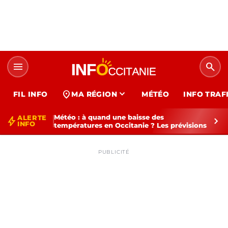
menu
search
expand_more
location_on
FIL INFO
MA RÉGION
MÉTÉO
INFO TRAF
Météo : à quand une baisse des
ALERTE
bolt
chevron_right
INFO
températures en Occitanie ? Les prévisions
PUBLICITÉ