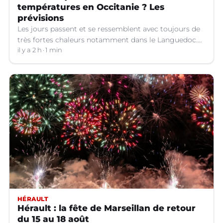
températures en Occitanie ? Les
prévisions
Les jours passent et se ressemblent avec toujours de
très fortes chaleurs notamment dans le Languedoc.
Jusqu’à quand ?
il y a 2 h
1 min
HÉRAULT
Hérault : la fête de Marseillan de retour
du 15 au 18 août