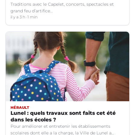
Traditions avec le Capelet, concerts, spectacles et
grand feu d’artifice...
il y a 3 h
1 min
HÉRAULT
Lunel : quels travaux sont faits cet été
dans les écoles ?
Pour améliorer et entretenir les établissements
scolaires dont elle a la charge, la Ville de Lunel a