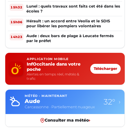
Lunel : quels travaux sont faits cet été dans les
15h32
écoles ?
Hérault : un accord entre Veolia et le SDIS
15h06
pour libérer les pompiers volontaires
Aude : deux bars de plage à Leucate fermés
14h23
par le préfet
APPLICATION MOBILE
InfOccitanie dans votre
poche
Télécharger
Alertes en temps réel, météo &
trafic
MÉTÉO · MAINTENANT
32°
Aude
›
Carcassonne · Partiellement nuageux
Consulter ma météo
›