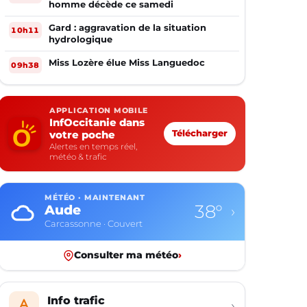
homme décède ce samedi
Gard : aggravation de la situation
10h11
hydrologique
Miss Lozère élue Miss Languedoc
09h38
APPLICATION MOBILE
InfOccitanie dans
votre poche
Télécharger
Alertes en temps réel,
météo & trafic
MÉTÉO · MAINTENANT
38°
Aude
›
Carcassonne · Couvert
Consulter ma météo
›
Info trafic
›