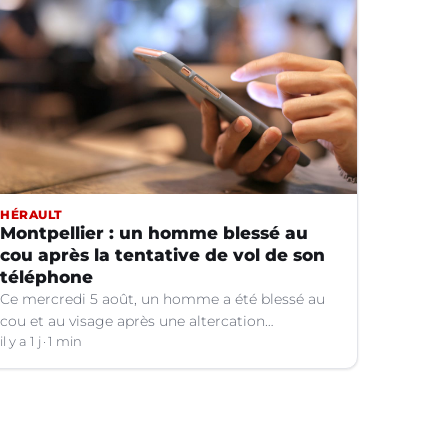
HÉRAULT
Montpellier : un homme blessé au
cou après la tentative de vol de son
téléphone
Ce mercredi 5 août, un homme a été blessé au
cou et au visage après une altercation
concernant un téléphone portable à Montpellier
il y a 1 j
1 min
(Hérault).