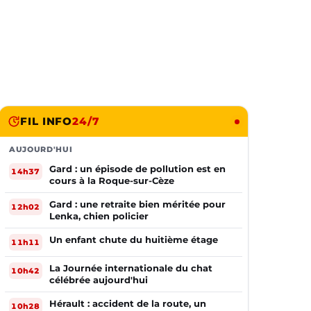
FIL INFO
24/7
AUJOURD'HUI
Gard : un épisode de pollution est en
14h37
cours à la Roque-sur-Cèze
Gard : une retraite bien méritée pour
12h02
Lenka, chien policier
Un enfant chute du huitième étage
11h11
La Journée internationale du chat
10h42
célébrée aujourd'hui
Hérault : accident de la route, un
10h28