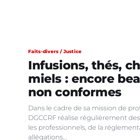
Faits-divers / Justice
Infusions, thés, c
miels : encore be
non conformes
Dans le cadre de sa mission de pr
DGCCRF réalise régulièrement des co
les professionnels, de la réglemen
allégations…