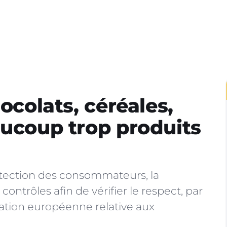
hocolats, céréales,
aucoup trop produits
otection des consommateurs, la
ntrôles afin de vérifier le respect, par
tation européenne relative aux