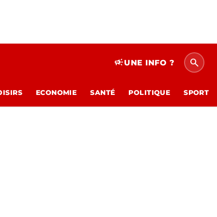
search
campaign
UNE INFO ?
OISIRS
ECONOMIE
SANTÉ
POLITIQUE
SPORT