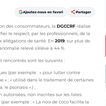
share
Ajoutez-nous en favori
Partager
tion des consommateurs, la
DGCCRF
réalise
ier le respect, par les professionnels, de la
 allégations de santé. En
2019
, sur plus de
anomalie relevé s’élève à 44 %.
encontrés sont les suivants :
es (par exemple : « pour lutter contre
me » ; « utilisé dans le traitement de certaines
e psoriasis ».) ;
autorisées, non inscrites sur les listes
(par exemple : « La noix de coco facilite la