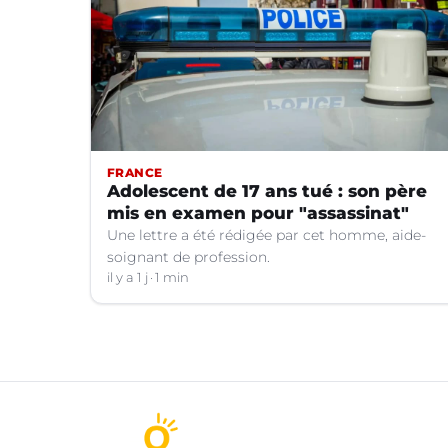
FRANCE
Adolescent de 17 ans tué : son père
mis en examen pour "assassinat"
Une lettre a été rédigée par cet homme, aide-
soignant de profession.
il y a 1 j
1 min