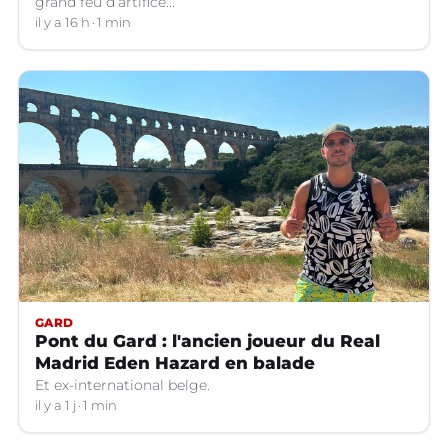
grand feu d’artifice...
il y a 16 h
1 min
GARD
Pont du Gard : l'ancien joueur du Real
Madrid Eden Hazard en balade
Et ex-international belge.
il y a 1 j
1 min