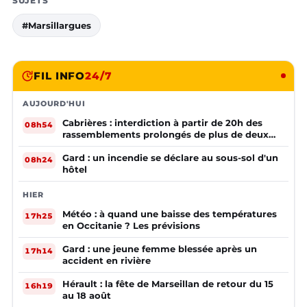
SUJETS
#Marsillargues
FIL INFO
24/7
AUJOURD'HUI
Cabrières : interdiction à partir de 20h des
08h54
rassemblements prolongés de plus de deux
mineurs non accompagnés d'un adulte
Gard : un incendie se déclare au sous-sol d'un
08h24
hôtel
HIER
Météo : à quand une baisse des températures
17h25
en Occitanie ? Les prévisions
Gard : une jeune femme blessée après un
17h14
accident en rivière
Hérault : la fête de Marseillan de retour du 15
16h19
au 18 août