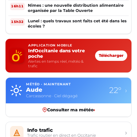
Nîmes : une nouvelle distribution alimentaire
16h11
organisée par la Table Ouverte
Lunel : quels travaux sont faits cet été dans les
15h32
écoles ?
APPLICATION MOBILE
InfOccitanie dans votre
poche
Télécharger
Alertes en temps réel, météo &
trafic
MÉTÉO · MAINTENANT
22°
Aude
›
Carcassonne · Ciel dégagé
Consulter ma météo
›
Info trafic
›
Trafic routier en direct en Occitanie