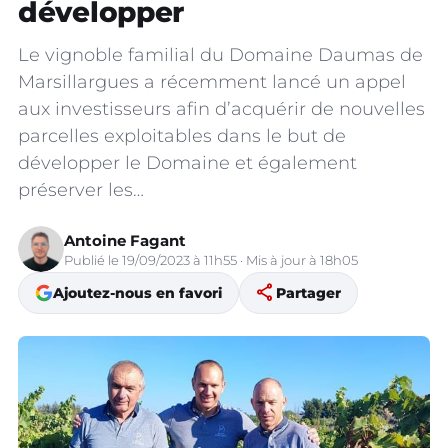
développer
Le vignoble familial du Domaine Daumas de
Marsillargues a récemment lancé un appel
aux investisseurs afin d’acquérir de nouvelles
parcelles exploitables dans le but de
développer le Domaine et également
préserver les…
Antoine Fagant
Publié le 19/09/2023 à 11h55 · Mis à jour à 18h05
share
Ajoutez-nous en favori
Partager