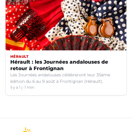
HÉRAULT
Hérault : les Journées andalouses de
retour à Frontignan
Les Journées andalouses célèbreront leur 35ème
édition du 6 au 9 août à Frontignan (Hérault).
il y a 1 j
1 min