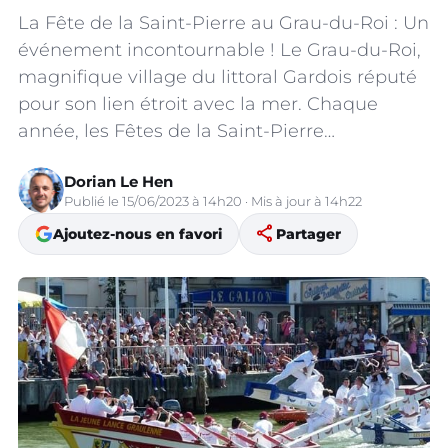
La Fête de la Saint-Pierre au Grau-du-Roi : Un
événement incontournable ! Le Grau-du-Roi,
magnifique village du littoral Gardois réputé
pour son lien étroit avec la mer. Chaque
année, les Fêtes de la Saint-Pierre…
Dorian Le Hen
Publié le 15/06/2023 à 14h20 · Mis à jour à 14h22
share
Ajoutez-nous en favori
Partager