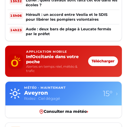
Lunel : quels travaux sont faits cet été dans les
15h32
écoles ?
Hérault : un accord entre Veolia et le SDIS
15h06
pour libérer les pompiers volontaires
Aude : deux bars de plage à Leucate fermés
14h23
par le préfet
APPLICATION MOBILE
InfOccitanie dans votre
poche
Télécharger
Alertes en temps réel, météo &
trafic
MÉTÉO · MAINTENANT
15°
Aveyron
›
Rodez · Ciel dégagé
Consulter ma météo
›