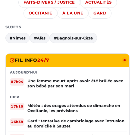
FAITS-DIVERS / JUSTICE
ACTUALITÉS
OCCITANIE
À LA UNE
GARD
SUJETS
#Nîmes
#Alès
#Bagnols-sur-Cèze
FIL INFO
24/7
AUJOURD'HUI
Une femme meurt après avoir été brûlée avec
07h04
son bébé par son mari
HIER
Météo : des orages attendus ce dimanche en
17h10
Occitanie, les prévisions
Gard : tentative de cambriolage avec intrusion
16h39
au domicile à Sauzet