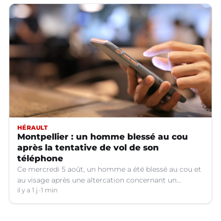
HÉRAULT
Montpellier : un homme blessé au cou
après la tentative de vol de son
téléphone
Ce mercredi 5 août, un homme a été blessé au cou et
au visage après une altercation concernant un
téléphone portable à Montpellier (Hérault).
il y a 1 j
1 min