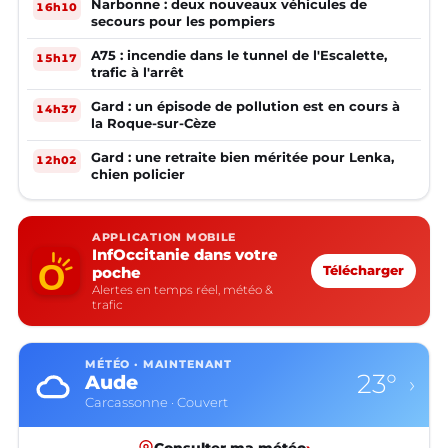
Narbonne : deux nouveaux véhicules de
16h10
secours pour les pompiers
A75 : incendie dans le tunnel de l'Escalette,
15h17
trafic à l'arrêt
Gard : un épisode de pollution est en cours à
14h37
la Roque-sur-Cèze
Gard : une retraite bien méritée pour Lenka,
12h02
chien policier
APPLICATION MOBILE
InfOccitanie dans votre
poche
Télécharger
Alertes en temps réel, météo &
trafic
MÉTÉO · MAINTENANT
23°
Aude
›
Carcassonne · Couvert
Consulter ma météo
›