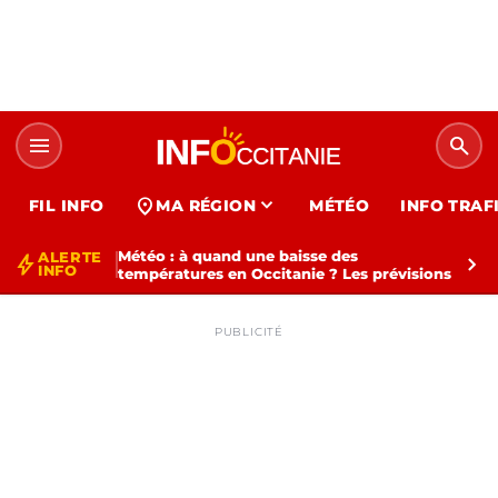
menu
search
expand_more
location_on
FIL INFO
MA RÉGION
MÉTÉO
INFO TRAF
Météo : à quand une baisse des
ALERTE
bolt
chevron_right
INFO
températures en Occitanie ? Les prévisions
PUBLICITÉ