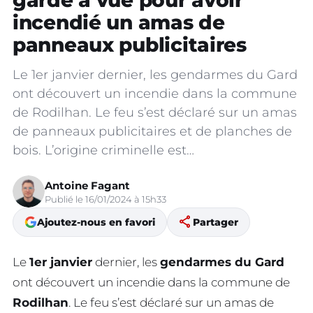
garde à vue pour avoir
incendié un amas de
panneaux publicitaires
Le 1er janvier dernier, les gendarmes du Gard
ont découvert un incendie dans la commune
de Rodilhan. Le feu s’est déclaré sur un amas
de panneaux publicitaires et de planches de
bois. L’origine criminelle est…
Antoine Fagant
Publié le 16/01/2024 à 15h33
share
Ajoutez-nous en favori
Partager
Le
1er janvier
dernier, les
gendarmes du Gard
ont découvert un incendie dans la commune de
Rodilhan
. Le feu s’est déclaré sur un amas de