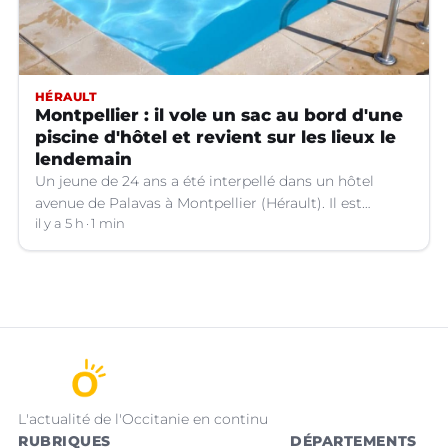
HÉRAULT
Montpellier : il vole un sac au bord d'une
piscine d'hôtel et revient sur les lieux le
lendemain
Un jeune de 24 ans a été interpellé dans un hôtel
avenue de Palavas à Montpellier (Hérault). Il est
suspecté d'avoir volé le sac d'une cliente.
il y a 5 h
1 min
L'actualité de l'Occitanie en continu
RUBRIQUES
DÉPARTEMENTS