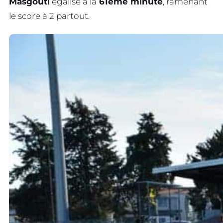
Masgouti
égalise à la
61ème minute
, ramenant
le score à 2 partout.