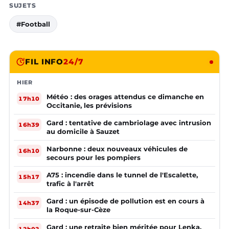
SUJETS
#Football
FIL INFO
24/7
HIER
Météo : des orages attendus ce dimanche en
17h10
Occitanie, les prévisions
Gard : tentative de cambriolage avec intrusion
16h39
au domicile à Sauzet
Narbonne : deux nouveaux véhicules de
16h10
secours pour les pompiers
A75 : incendie dans le tunnel de l'Escalette,
15h17
trafic à l'arrêt
Gard : un épisode de pollution est en cours à
14h37
la Roque-sur-Cèze
Gard : une retraite bien méritée pour Lenka,
12h02