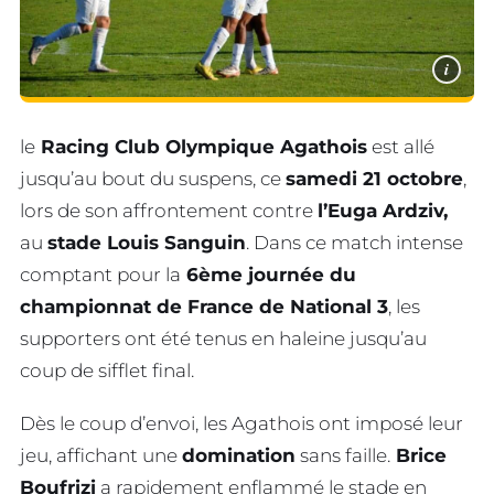
i
le
Racing Club Olympique Agathois
est allé
jusqu’au bout du suspens, ce
samedi 21 octobre
,
lors de son affrontement contre
l’Euga Ardziv,
au
stade Louis Sanguin
. Dans ce match intense
comptant pour la
6ème journée du
championnat de France de National 3
, les
supporters ont été tenus en haleine jusqu’au
coup de sifflet final.
Dès le coup d’envoi, les Agathois ont imposé leur
jeu, affichant une
domination
sans faille.
Brice
Boufrizi
a rapidement enflammé le stade en