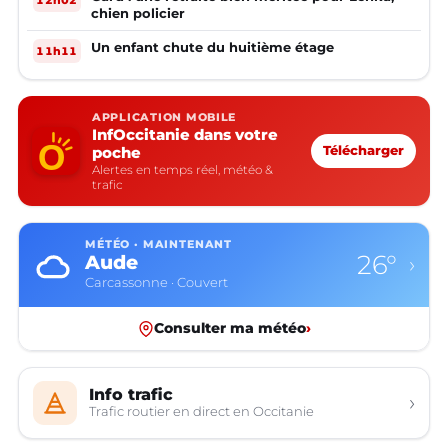
chien policier
Un enfant chute du huitième étage
11h11
APPLICATION MOBILE
InfOccitanie dans votre
poche
Télécharger
Alertes en temps réel, météo &
trafic
MÉTÉO · MAINTENANT
26°
Aude
›
Carcassonne · Couvert
Consulter ma météo
›
Info trafic
›
Trafic routier en direct en Occitanie