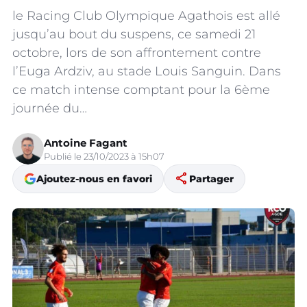
le Racing Club Olympique Agathois est allé
jusqu’au bout du suspens, ce samedi 21
octobre, lors de son affrontement contre
l’Euga Ardziv, au stade Louis Sanguin. Dans
ce match intense comptant pour la 6ème
journée du…
Antoine Fagant
Publié le 23/10/2023 à 15h07
share
Ajoutez-nous en favori
Partager